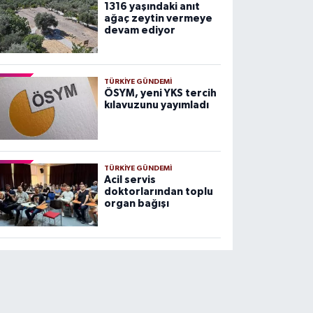
1316 yaşındaki anıt
ağaç zeytin vermeye
devam ediyor
TÜRKIYE GÜNDEMI
ÖSYM, yeni YKS tercih
kılavuzunu yayımladı
TÜRKIYE GÜNDEMI
Acil servis
doktorlarından toplu
organ bağışı