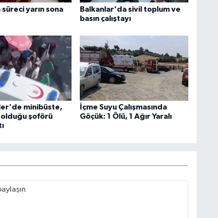
 süreci yarın sona
Balkanlar'da sivil toplum ve
basın çalıştayı
ler'de minibüste,
İçme Suyu Çalışmasında
 olduğu şoförü
Göçük: 1 Ölü, 1 Ağır Yaralı
tı