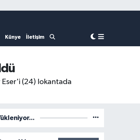
Künye
İletişim
ldü
 Eser'i (24) lokantada
ükleniyor...