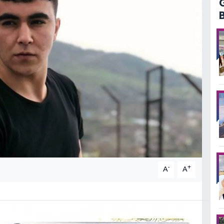
-
+
A
A