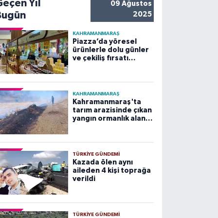
Geçen Yıl
09 Ağustos
Bugün
2025
KAHRAMANMARAŞ
Piazza’da yöresel
ürünlerle dolu günler
ve çekiliş fırsatı
başladı
KAHRAMANMARAŞ
Kahramanmaraş'ta
tarım arazisinde çıkan
yangın ormanlık alana
sıçramadan
söndürüldü
TÜRKIYE GÜNDEMI
Kazada ölen aynı
aileden 4 kişi toprağa
verildi
TÜRKIYE GÜNDEMI