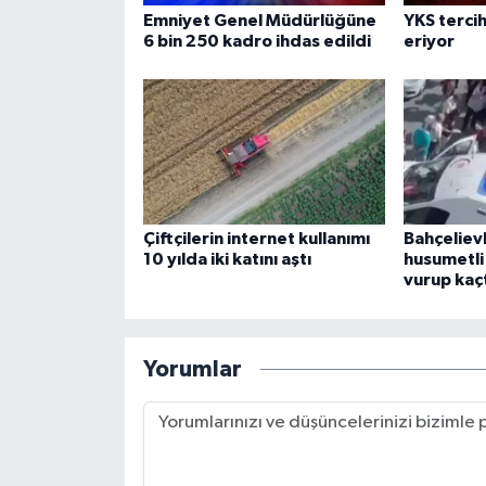
Emniyet Genel Müdürlüğüne
YKS tercih
6 bin 250 kadro ihdas edildi
eriyor
Çiftçilerin internet kullanımı
Bahçeliev
10 yılda iki katını aştı
husumetli
vurup kaç
Yorumlar