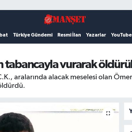
ubat
Türkiye Gündemi
Resmi İlan
Yazarlar
YouTube
 tabancayla vurarak öldürü
.K., aralarında alacak meselesi olan Ömer
öldürdü.
Y