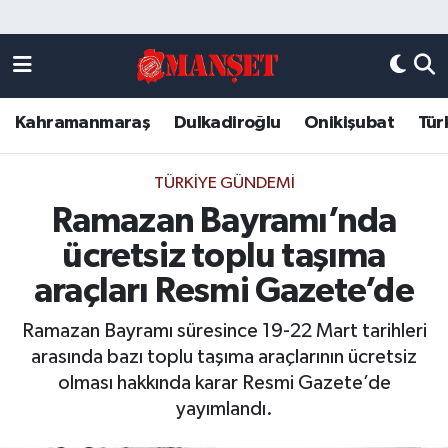
Künye
Kahramanmaraş Nöbetçi Eczaneler
Kahramanmaraş
Dulkadiroğlu
Onikişubat
Tür
DULKADİROĞLU
Kahramanmaraş Hava Durumu
KAHRAMANMARAŞ
Kahramanmaraş Trafik Yoğunluk Haritası
TÜRKIYE GÜNDEMI
Ramazan Bayramı’nda
ONİKİŞUBAT
Süper Lig Puan Durumu ve Fikstür
ücretsiz toplu taşıma
ÖZEL HABER
Tüm Manşetler
araçları Resmi Gazete’de
Ramazan Bayramı süresince 19-22 Mart tarihleri
Künye
Son Dakika Haberleri
arasında bazı toplu taşıma araçlarının ücretsiz
olması hakkında karar Resmi Gazete’de
Haber Arşivi
yayımlandı.