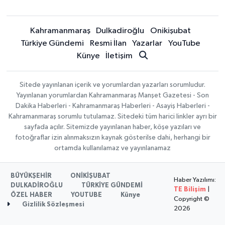
Kahramanmaraş
Dulkadiroğlu
Onikişubat
Türkiye Gündemi
Resmi İlan
Yazarlar
YouTube
Künye
İletişim
Sitede yayınlanan içerik ve yorumlardan yazarları sorumludur.
Yayınlanan yorumlardan Kahramanmaraş Manşet Gazetesi - Son
Dakika Haberleri - Kahramanmaraş Haberleri - Asayiş Haberleri -
Kahramanmaraş sorumlu tutulamaz. Sitedeki tüm harici linkler ayrı bir
sayfada açılır. Sitemizde yayınlanan haber, köşe yazıları ve
fotoğraflar izin alınmaksızın kaynak gösterilse dahi, herhangi bir
ortamda kullanılamaz ve yayınlanamaz
BÜYÜKŞEHİR
ONİKİŞUBAT
Haber Yazılımı:
DULKADİROĞLU
TÜRKİYE GÜNDEMİ
TE Bilişim
|
ÖZEL HABER
YOUTUBE
Künye
Copyright ©
Gizlilik Sözleşmesi
2026