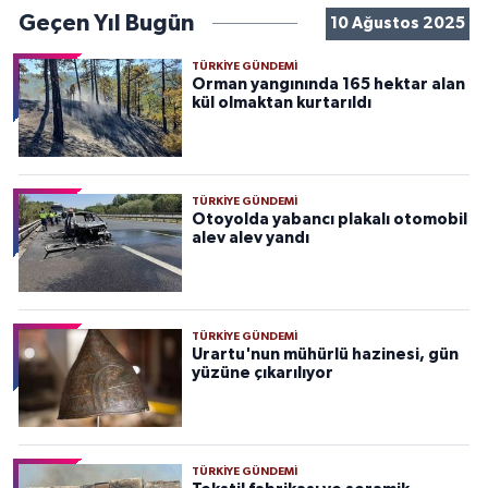
Geçen Yıl Bugün
10 Ağustos 2025
TÜRKIYE GÜNDEMI
Orman yangınında 165 hektar alan
kül olmaktan kurtarıldı
TÜRKIYE GÜNDEMI
Otoyolda yabancı plakalı otomobil
alev alev yandı
TÜRKIYE GÜNDEMI
Urartu'nun mühürlü hazinesi, gün
yüzüne çıkarılıyor
TÜRKIYE GÜNDEMI