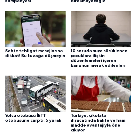
kampanyası
bırakmayacağız
Sahte tebligat mesajlarına
10 soruda suça sürüklenen
dikkat! Bu tuzağa düşmeyin
çocuklara ilişkin
düzenlemeleri içeren
kanunun merak edilenleri
Yolcu otobüsü İETT
Türkiye, çikolata
otobüsüne çarptı: 5 yaralı
ihracatında kalite ve ham
madde avantajıyla öne
çıkıyor