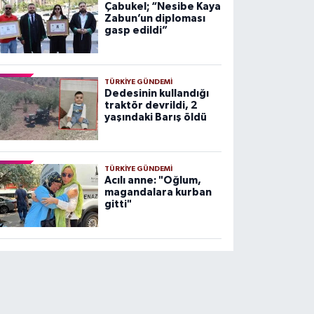
Çabukel; “Nesibe Kaya
Zabun’un diploması
gasp edildi”
TÜRKIYE GÜNDEMI
Dedesinin kullandığı
traktör devrildi, 2
yaşındaki Barış öldü
TÜRKIYE GÜNDEMI
Acılı anne: "Oğlum,
magandalara kurban
gitti"