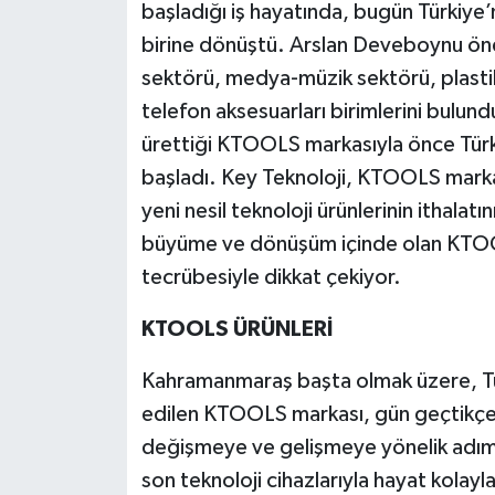
başladığı iş hayatında, bugün Türkiye’
birine dönüştü. Arslan Deveboynu önd
sektörü, medya-müzik sektörü, plast
telefon aksesuarları birimlerini bulun
ürettiği KTOOLS markasıyla önce Türk
başladı. Key Teknoloji, KTOOLS markas
yeni nesil teknoloji ürünlerinin ithala
büyüme ve dönüşüm içinde olan KTOOLS
tecrübesiyle dikkat çekiyor.
KTOOLS ÜRÜNLERİ
Kahramanmaraş başta olmak üzere, Türk
edilen KTOOLS markası, gün geçtikç
değişmeye ve gelişmeye yönelik adımla
son teknoloji cihazlarıyla hayat kolayl