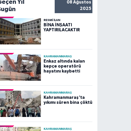
Geçen Yıl
08 Ağustos
Bugün
2025
RESMİ İLAN
BİNA İNŞAATI
YAPTIRILACAKTIR
KAHRAMANMARAŞ
Enkaz altında kalan
kepçe operatörü
hayatını kaybetti
KAHRAMANMARAŞ
Kahramanmaraş'ta
yıkımı süren bina çöktü
KAHRAMANMARAŞ