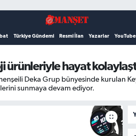
ubat
Türkiye Gündemi
Resmi İlan
Yazarlar
YouTube
 ürünleriyle hayat kolaylaşt
enşeili Deka Grup bünyesinde kurulan Ke
lerini sunmaya devam ediyor.
Y