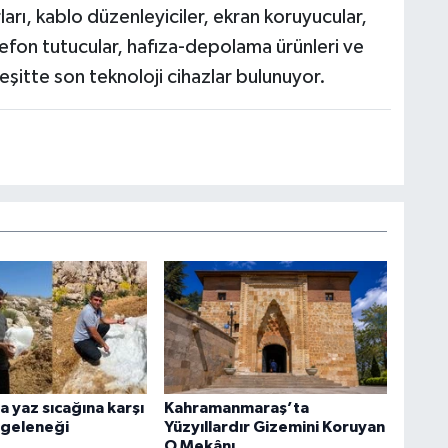
rları, kablo düzenleyiciler, ekran koruyucular,
elefon tutucular, hafıza-depolama ürünleri ve
çeşitte son teknoloji cihazlar bulunuyor.
a yaz sıcağına karşı
Kahramanmaraş’ta
r geleneği
Yüzyıllardır Gizemini Koruyan
O Mekânı