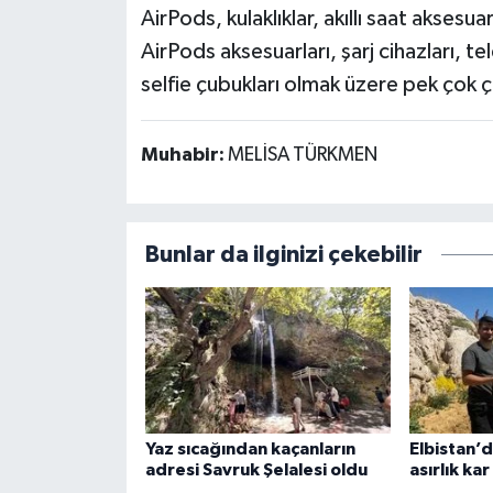
AirPods, kulaklıklar, akıllı saat aksesua
AirPods aksesuarları, şarj cihazları, t
selfie çubukları olmak üzere pek çok 
Muhabir:
MELİSA TÜRKMEN
Bunlar da ilginizi çekebilir
Yaz sıcağından kaçanların
Elbistan’d
adresi Savruk Şelalesi oldu
asırlık ka