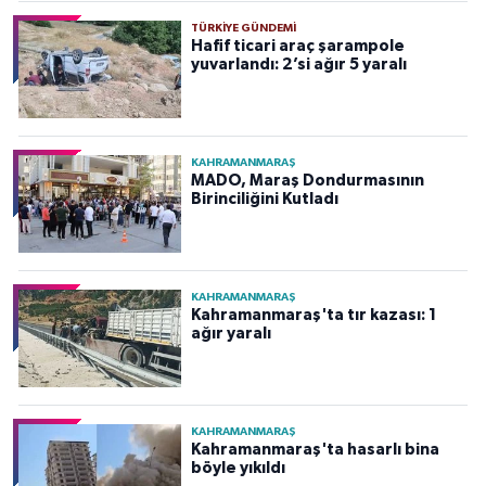
TÜRKIYE GÜNDEMI
Hafif ticari araç şarampole
yuvarlandı: 2’si ağır 5 yaralı
KAHRAMANMARAŞ
MADO, Maraş Dondurmasının
Birinciliğini Kutladı
KAHRAMANMARAŞ
Kahramanmaraş'ta tır kazası: 1
ağır yaralı
KAHRAMANMARAŞ
Kahramanmaraş'ta hasarlı bina
böyle yıkıldı