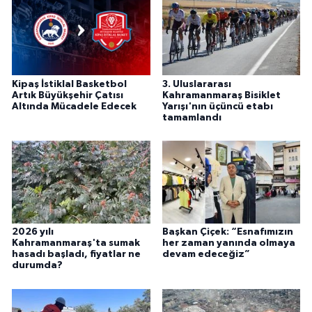
Kipaş İstiklal Basketbol
3. Uluslararası
Artık Büyükşehir Çatısı
Kahramanmaraş Bisiklet
Altında Mücadele Edecek
Yarışı'nın üçüncü etabı
tamamlandı
2026 yılı
Başkan Çiçek: “Esnafımızın
Kahramanmaraş'ta sumak
her zaman yanında olmaya
hasadı başladı, fiyatlar ne
devam edeceğiz”
durumda?