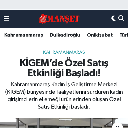
Künye
Kahramanmaraş Nöbetçi Eczaneler
Kahramanmaraş
Dulkadiroğlu
Onikişubat
Tür
DULKADİROĞLU
Kahramanmaraş Hava Durumu
KAHRAMANMARAŞ
Kahramanmaraş Trafik Yoğunluk Haritası
KAHRAMANMARAŞ
KİGEM’de Özel Satış
ONİKİŞUBAT
Süper Lig Puan Durumu ve Fikstür
Etkinliği Başladı!
ÖZEL HABER
Tüm Manşetler
Kahramanmaraş Kadın İş Geliştirme Merkezi
(KİGEM) bünyesinde faaliyetlerini sürdüren kadın
Künye
Son Dakika Haberleri
girişimcilerin el emeği ürünlerinden oluşan Özel
Satış Etkinliği başladı.
Haber Arşivi