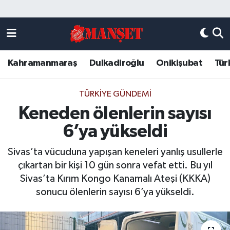
Künye
Kahramanmaraş Nöbetçi Eczaneler
Kahramanmaraş
Dulkadiroğlu
Onikişubat
Tür
DULKADİROĞLU
Kahramanmaraş Hava Durumu
KAHRAMANMARAŞ
Kahramanmaraş Trafik Yoğunluk Haritası
TÜRKIYE GÜNDEMI
Keneden ölenlerin sayısı
ONİKİŞUBAT
Süper Lig Puan Durumu ve Fikstür
6’ya yükseldi
ÖZEL HABER
Tüm Manşetler
Sivas’ta vücuduna yapışan keneleri yanlış usullerle
çıkartan bir kişi 10 gün sonra vefat etti. Bu yıl
Künye
Son Dakika Haberleri
Sivas’ta Kırım Kongo Kanamalı Ateşi (KKKA)
sonucu ölenlerin sayısı 6’ya yükseldi.
Haber Arşivi