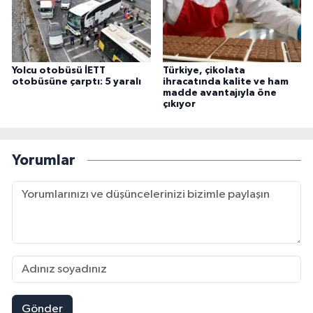
Yolcu otobüsü İETT
Türkiye, çikolata
otobüsüne çarptı: 5 yaralı
ihracatında kalite ve ham
madde avantajıyla öne
çıkıyor
Yorumlar
Gönder