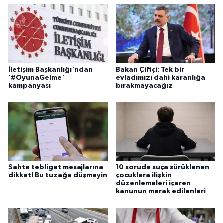
İletişim Başkanlığı'ndan
Bakan Çiftçi: Tek bir
'#OyunaGelme'
evladımızı dahi karanlığa
kampanyası
bırakmayacağız
Sahte tebligat mesajlarına
10 soruda suça sürüklenen
dikkat! Bu tuzağa düşmeyin
çocuklara ilişkin
düzenlemeleri içeren
kanunun merak edilenleri