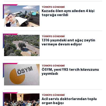
TÜRKIYE GÜNDEMI
Kazada ölen aynı aileden 4 kişi
toprağa verildi
TÜRKIYE GÜNDEMI
1316 yaşındaki anıt ağaç zeytin
vermeye devam ediyor
TÜRKIYE GÜNDEMI
ÖSYM, yeni YKS tercih kılavuzunu
yayımladı
TÜRKIYE GÜNDEMI
Acil servis doktorlarından toplu
organ bağışı