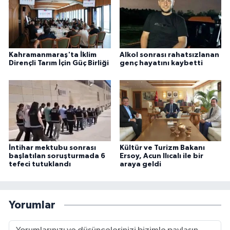
Kahramanmaraş'ta İklim
Alkol sonrası rahatsızlanan
Dirençli Tarım İçin Güç Birliği
genç hayatını kaybetti
İntihar mektubu sonrası
Kültür ve Turizm Bakanı
başlatılan soruşturmada 6
Ersoy, Acun Ilıcalı ile bir
tefeci tutuklandı
araya geldi
Yorumlar