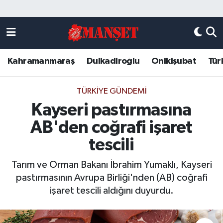
Künye
Kahramanmaraş Nöbetçi Eczaneler
Kahramanmaraş
Dulkadiroğlu
Onikişubat
Tür
DULKADİROĞLU
Kahramanmaraş Hava Durumu
KAHRAMANMARAŞ
Kahramanmaraş Trafik Yoğunluk Haritası
TÜRKIYE GÜNDEMI
Kayseri pastırmasına
ONİKİŞUBAT
Süper Lig Puan Durumu ve Fikstür
AB'den coğrafi işaret
ÖZEL HABER
Tüm Manşetler
tescili
Tarım ve Orman Bakanı İbrahim Yumaklı, Kayseri
Künye
Son Dakika Haberleri
pastırmasının Avrupa Birliği'nden (AB) coğrafi
işaret tescili aldığını duyurdu.
Haber Arşivi