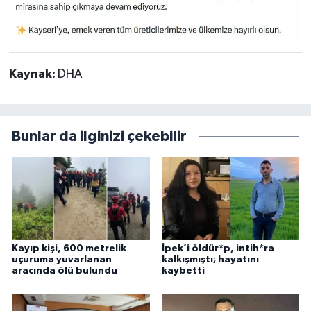
Kaynak:
DHA
Bunlar da ilginizi çekebilir
Kayıp kişi, 600 metrelik
İpek’i öldür*p, intih*ra
uçuruma yuvarlanan
kalkışmıştı; hayatını
aracında ölü bulundu
kaybetti