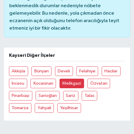
beklenmedik durumlar nedeniyle nöbete
gelemeyebilir. Bu nedenle, yola çıkmadan önce
eczanenin açık olduğunu telefon aracılığıyla teyit
etmeniz iyi bir fikir olacaktır.
Kayseri Diğer İlçeler
Akkişla
Bünyan
Develi
Felahiye
Hacilar
İncesu
Kocasinan
Melikgazi
Özvatan
Pinarbaşi
Sarioğlan
Sariz
Talas
Tomarza
Yahyali
Yeşilhisar