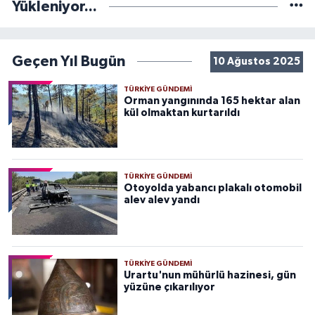
Yükleniyor...
Geçen Yıl Bugün
10 Ağustos 2025
TÜRKIYE GÜNDEMI
Orman yangınında 165 hektar alan
kül olmaktan kurtarıldı
TÜRKIYE GÜNDEMI
Otoyolda yabancı plakalı otomobil
alev alev yandı
TÜRKIYE GÜNDEMI
Urartu'nun mühürlü hazinesi, gün
yüzüne çıkarılıyor