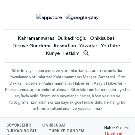
Kahramanmaraş
Dulkadiroğlu
Onikişubat
Türkiye Gündemi
Resmi İlan
Yazarlar
YouTube
Künye
İletişim
Sitede yayınlanan içerik ve yorumlardan yazarları sorumludur.
Yayınlanan yorumlardan Kahramanmaraş Manşet Gazetesi - Son
Dakika Haberleri - Kahramanmaraş Haberleri - Asayiş Haberleri -
Kahramanmaraş sorumlu tutulamaz. Sitedeki tüm harici linkler ayrı bir
sayfada açılır. Sitemizde yayınlanan haber, köşe yazıları ve
fotoğraflar izin alınmaksızın kaynak gösterilse dahi, herhangi bir
ortamda kullanılamaz ve yayınlanamaz
BÜYÜKŞEHİR
ONİKİŞUBAT
Haber Yazılımı:
DULKADİROĞLU
TÜRKİYE GÜNDEMİ
TE Bilişim
|