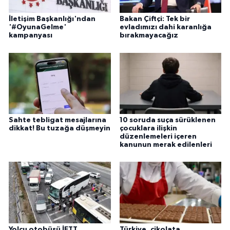
İletişim Başkanlığı'ndan
Bakan Çiftçi: Tek bir
'#OyunaGelme'
evladımızı dahi karanlığa
kampanyası
bırakmayacağız
Sahte tebligat mesajlarına
10 soruda suça sürüklenen
dikkat! Bu tuzağa düşmeyin
çocuklara ilişkin
düzenlemeleri içeren
kanunun merak edilenleri
Yolcu otobüsü İETT
Türkiye, çikolata