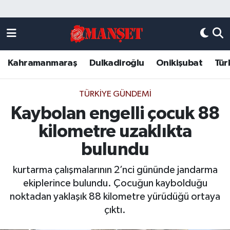
Künye
Kahramanmaraş Nöbetçi Eczaneler
Kahramanmaraş
Dulkadiroğlu
Onikişubat
Tür
DULKADİROĞLU
Kahramanmaraş Hava Durumu
KAHRAMANMARAŞ
Kahramanmaraş Trafik Yoğunluk Haritası
TÜRKIYE GÜNDEMI
Kaybolan engelli çocuk 88
ONİKİŞUBAT
Süper Lig Puan Durumu ve Fikstür
kilometre uzaklıkta
ÖZEL HABER
Tüm Manşetler
bulundu
kurtarma çalışmalarının 2’nci gününde jandarma
Künye
Son Dakika Haberleri
ekiplerince bulundu. Çocuğun kaybolduğu
noktadan yaklaşık 88 kilometre yürüdüğü ortaya
Haber Arşivi
çıktı.