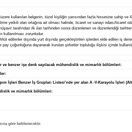
zere kullanılan belgenin, tüzel kişiliğin yarısından fazla hissesine sahip ve 4
e yetkili olan ortağına ait olması halinde, ticaret ve sanayi odası/ticaret od
avir tarafından ilk ilan tarihinden sonra düzenlenen ve düzenlendiği tarihten g
n kullanılması zorunludur.
t edilenler dışında yurt dışında gerçekleştirilen işlerden elde edilen iş deney
pay çoğunluğuna dayanarak kurulan şirketler topluluğu ilişkisi içinde kullanılma
ler ve benzer işe denk sayılacak mühendislik ve mimarlık bölümleri:
ler:
ım İşleri Benzer İş Grupları Listesi’nde yer alan A -V-Karayolu İşleri (Alt
dislik ve mimarlık bölümleri:
ına göre belirlenecektir.