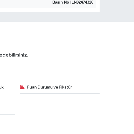
Basın No ILN02474326
debilirsiniz.
uk
Puan Durumu ve Fikstür