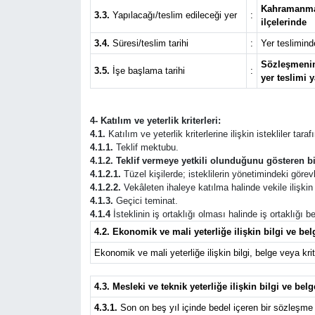
Kahramanmara
3.3.
Yapılacağı/teslim edileceği yer
:
ilçelerinde
3.4.
Süresi/teslim tarihi
:
Yer teslimind
Sözleşmenin 
3.5.
İşe başlama tarihi
:
yer teslimi y
4- Katılım ve yeterlik kriterleri:
4.1.
Katılım ve yeterlik kriterlerine ilişkin istekliler tar
4.1.1.
Teklif mektubu.
4.1.2. Teklif vermeye yetkili olunduğunu gösteren bi
4.1.2.1.
Tüzel kişilerde; isteklilerin yönetimindeki görevli
4.1.2.2.
Vekâleten ihaleye katılma halinde vekile ilişkin b
4.1.3.
Geçici teminat.
4.1.4
İsteklinin iş ortaklığı olması halinde iş ortaklığı
4.2. Ekonomik ve mali yeterliğe ilişkin bilgi ve belg
Ekonomik ve mali yeterliğe ilişkin bilgi, belge veya krite
4.3. Mesleki ve teknik yeterliğe ilişkin bilgi ve belg
4.3.1.
Son on beş yıl içinde bedel içeren bir sözleşme 