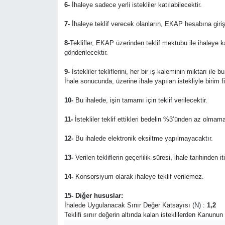
6-
İhaleye sadece yerli istekliler katılabilecektir.
7-
İhaleye teklif verecek olanların, EKAP hesabına giriş
8-
Teklifler, EKAP üzerinden teklif mektubu ile ihaleye 
gönderilecektir.
9-
İstekliler tekliflerini, her bir iş kaleminin miktarı ile
İhale sonucunda, üzerine ihale yapılan istekliyle birim 
10-
Bu ihalede, işin tamamı için teklif verilecektir.
11-
İstekliler teklif ettikleri bedelin %3’ünden az olmama
12-
Bu ihalede elektronik eksiltme yapılmayacaktır.
13-
Verilen tekliflerin geçerlilik süresi, ihale tarihinden i
14-
Konsorsiyum olarak ihaleye teklif verilemez.
15- Diğer hususlar:
İhalede Uygulanacak Sınır Değer Katsayısı (N) :
1,2
Teklifi sınır değerin altında kalan isteklilerden Kanunu