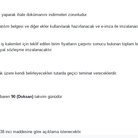
 yaparak ihale dokümanını indirmeleri zorunludur.
katılım belgesi ve diğer ekler kullanılarak hazırlanacak ve e-imza ile imzalana
 bu iş kalemleri için teklif edilen birim fiyatların çarpımı sonucu bulunan toplam 
fiyat sözleşme imzalanacaktır.
k üzere kendi belirleyecekleri tutarda geçici teminat vereceklerdir.
tibaren
90 (Doksan)
takvim günüdür.
n 38 inci maddesine göre açıklama istenecektir.