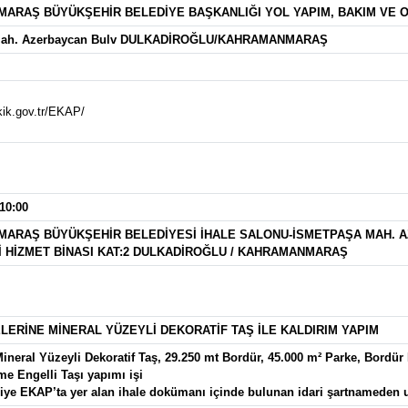
ARAŞ BÜYÜKŞEHİR BELEDİYE BAŞKANLIĞI YOL YAPIM, BAKIM VE O
Mah. Azerbaycan Bulv DULKADİROĞLU/KAHRAMANMARAŞ
kik.gov.tr/EKAP/
 10:00
ARAŞ BÜYÜKŞEHİR BELEDİYESİ İHALE SALONU-İSMETPAŞA MAH. A
İ HİZMET BİNASI KAT:2 DULKADİROĞLU / KAHRAMANMARAŞ
LERİNE MİNERAL YÜZEYLİ DEKORATİF TAŞ İLE KALDIRIM YAPIM
ineral Yüzeyli Dekoratif Taş, 29.250 mt Bordür, 45.000 m² Parke, Bordür
e Engelli Taşı yapımı işi
lgiye EKAP’ta yer alan ihale dokümanı içinde bulunan idari şartnameden ul