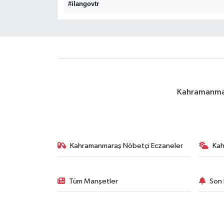
#ilangovtr
Kahramanmara
Kahramanmaraş Nöbetçi Eczaneler
Ka
Tüm Manşetler
Son 