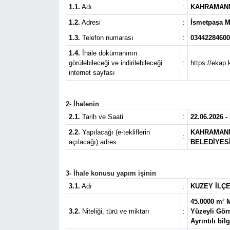
1.1.
Adı
:
KAHRAMANM
1.2.
Adresi
:
İsmetpaşa 
1.3.
Telefon numarası
:
03442284600
1.4.
İhale dokümanının
görülebileceği ve indirilebileceği
:
https://ekap.
internet sayfası
2- İhalenin
2.1.
Tarih ve Saati
:
22.06.2026 -
2.2.
Yapılacağı (e-tekliflerin
KAHRAMANM
:
açılacağı) adres
BELEDİYES
3- İhale konusu yapım işinin
3.1.
Adı
:
KUZEY İLÇE
45.0000 m² M
3.2.
Niteliği, türü ve miktarı
:
Yüzeyli Görm
Ayrıntılı bi