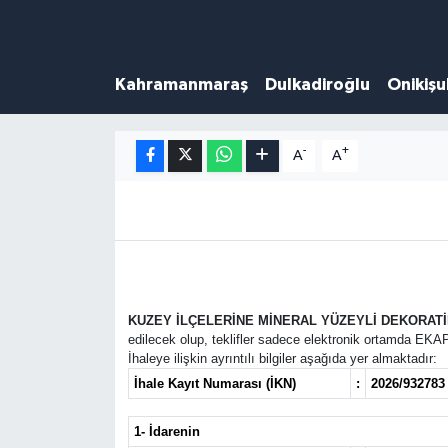
Künye
Kahramanmaraş Nöbetçi Eczaneler
Kahramanmaraş
Dulkadiroğlu
Onikiş
DULKADİROĞLU
Kahramanmaraş Hava Durumu
-
+
A
A
KAHRAMANMARAŞ
Kahramanmaraş Trafik Yoğunluk Haritası
ONİKİŞUBAT
Süper Lig Puan Durumu ve Fikstür
ÖZEL HABER
Tüm Manşetler
KUZEY İLÇELERİNE MİNERAL YÜZEYLİ DEKORATİF
Künye
Son Dakika Haberleri
edilecek olup, teklifler sadece elektronik ortamda EKAP
İhaleye ilişkin ayrıntılı bilgiler aşağıda yer almaktadır:
Haber Arşivi
İhale Kayıt Numarası (İKN)
:
2026/932783
1- İdarenin