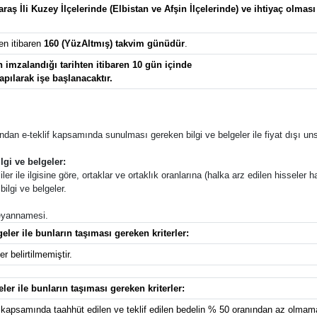
ş İli Kuzey İlçelerinde (Elbistan ve Afşin İlçelerinde) ve ihtiyaç olmas
en itibaren
160 (YüzAltmış) takvim günüdür
.
imzalandığı tarihten itibaren 10 gün içinde
apılarak işe başlanacaktır.
afından e-teklif kapsamında sunulması gereken bilgi ve belgeler ile fiyat dışı unsu
lgi ve belgeler:
ler ile ilgisine göre, ortaklar ve ortaklık oranlarına (halka arz edilen hisseler ha
ilgi ve belgeler.
 beyannamesi.
eler ile bunların taşıması gereken kriterler:
r belirtilmemiştir.
eler ile bunların taşıması gereken kriterler:
kapsamında taahhüt edilen ve teklif edilen bedelin % 50 oranından az olmamak