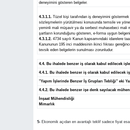
deneyimini gösteren belgeler.
4.3.1.1.
Tüzel kişi tarafından iş deneyimini göstermek ü
sözleşmelerin yürütülmesi konusunda temsile ve yönetim
yeminli mali müşavir ya da serbest muhasebeci mali müş
şartların korunduğunu gösteren, e-forma uygun belgeni
4.3.1.2.
4734 sayılı Kanun kapsamındaki idarelere taahhü
Kanununun 195 inci maddesinin ikinci fıkrası gereğince 
tevsik eden belgelerin sunulması zorunludur.
4.4. Bu ihalede benzer iş olarak kabul edilecek iş
4.4.1. Bu ihalede benzer iş olarak kabul edilecek iş
''Yapım İşlerinde Benzer İş Grupları Tebliği" eki Yap
4.4.2. Bu ihalede benzer işe denk sayılacak mühen
İnşaat Mühendisliği
Mimarlık
5-
Ekonomik açıdan en avantajlı teklif sadece fiyat esas