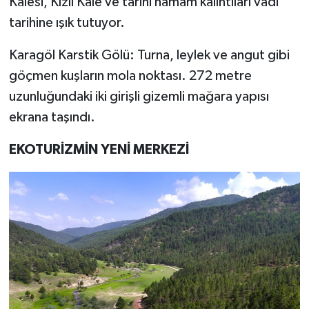
Kalesi, Kızıl Kale ve tarihi hamam kalıntıları vadi
tarihine ışık tutuyor.
Karagöl Karstik Gölü: Turna, leylek ve angut gibi
göçmen kuşların mola noktası. 272 metre
uzunluğundaki iki girişli gizemli mağara yapısı
ekrana taşındı.
EKOTURİZMİN YENİ MERKEZİ