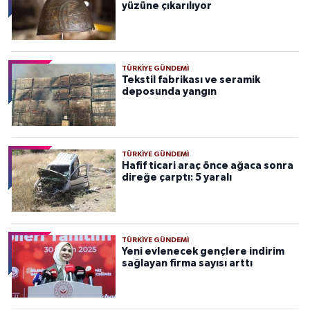
yüzüne çıkarılıyor
TÜRKIYE GÜNDEMI
Tekstil fabrikası ve seramik
deposunda yangın
TÜRKIYE GÜNDEMI
Hafif ticari araç önce ağaca sonra
direğe çarptı: 5 yaralı
TÜRKIYE GÜNDEMI
Yeni evlenecek gençlere indirim
sağlayan firma sayısı arttı