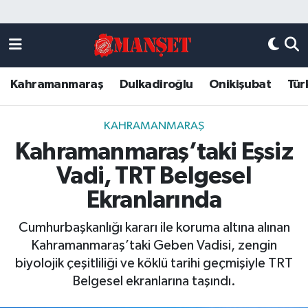
Künye
Kahramanmaraş Nöbetçi Eczaneler
Kahramanmaraş
Dulkadiroğlu
Onikişubat
Tür
DULKADİROĞLU
Kahramanmaraş Hava Durumu
KAHRAMANMARAŞ
Kahramanmaraş Trafik Yoğunluk Haritası
KAHRAMANMARAŞ
Kahramanmaraş’taki Eşsiz
ONİKİŞUBAT
Süper Lig Puan Durumu ve Fikstür
Vadi, TRT Belgesel
ÖZEL HABER
Tüm Manşetler
Ekranlarında
Cumhurbaşkanlığı kararı ile koruma altına alınan
Künye
Son Dakika Haberleri
Kahramanmaraş’taki Geben Vadisi, zengin
biyolojik çeşitliliği ve köklü tarihi geçmişiyle TRT
Haber Arşivi
Belgesel ekranlarına taşındı.