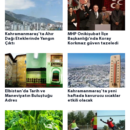
Kahramanmaraş’ta Ahır
MHP Onikişubat İlçe
Dağı Eteklerinde Yangın
Başkanlığı’nda Koray
Çıktı
Korkmaz güven tazeledi
Elbistan’da Tarih ve
Kahramanmaraş’ta yeni
Maneviyatın Buluştuğu
haftada kavurucu sıcaklar
Adres
etkili olacak