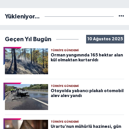
Yükleniyor...
Geçen Yıl Bugün
10 Ağustos 2025
TÜRKIYE GÜNDEMI
Orman yangınında 165 hektar alan
kül olmaktan kurtarıldı
TÜRKIYE GÜNDEMI
Otoyolda yabancı plakalı otomobil
alev alev yandı
TÜRKIYE GÜNDEMI
Urartu'nun mühürlü hazinesi, gün