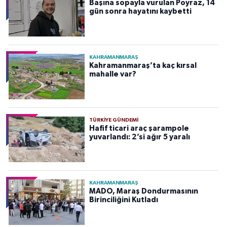
Başına sopayla vurulan Poyraz, 14
gün sonra hayatını kaybetti
KAHRAMANMARAŞ
Kahramanmaraş’ta kaç kırsal
mahalle var?
TÜRKIYE GÜNDEMI
Hafif ticari araç şarampole
yuvarlandı: 2’si ağır 5 yaralı
KAHRAMANMARAŞ
MADO, Maraş Dondurmasının
Birinciliğini Kutladı