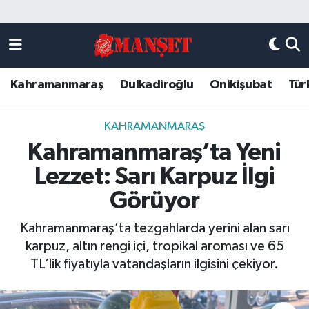
Künye
Kahramanmaraş Nöbetçi Eczaneler
Kahramanmaraş
Dulkadiroğlu
Onikişubat
Tür
DULKADİROĞLU
Kahramanmaraş Hava Durumu
KAHRAMANMARAŞ
Kahramanmaraş Trafik Yoğunluk Haritası
KAHRAMANMARAŞ
Kahramanmaraş’ta Yeni
ONİKİŞUBAT
Süper Lig Puan Durumu ve Fikstür
Lezzet: Sarı Karpuz İlgi
ÖZEL HABER
Tüm Manşetler
Görüyor
Kahramanmaraş’ta tezgahlarda yerini alan sarı
Künye
Son Dakika Haberleri
karpuz, altın rengi içi, tropikal aroması ve 65
TL’lik fiyatıyla vatandaşların ilgisini çekiyor.
Haber Arşivi