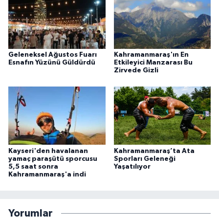
Geleneksel Ağustos Fuarı
Kahramanmaraş'ın En
Esnafın Yüzünü Güldürdü
Etkileyici Manzarası Bu
Zirvede Gizli
Kayseri'den havalanan
Kahramanmaraş’ta Ata
yamaç paraşütü sporcusu
Sporları Geleneği
5,5 saat sonra
Yaşatılıyor
Kahramanmaraş'a indi
Yorumlar