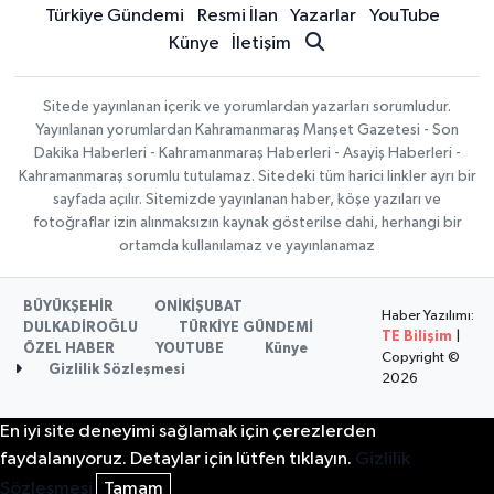
Türkiye Gündemi
Resmi İlan
Yazarlar
YouTube
Künye
İletişim
Sitede yayınlanan içerik ve yorumlardan yazarları sorumludur.
Yayınlanan yorumlardan Kahramanmaraş Manşet Gazetesi - Son
Dakika Haberleri - Kahramanmaraş Haberleri - Asayiş Haberleri -
Kahramanmaraş sorumlu tutulamaz. Sitedeki tüm harici linkler ayrı bir
sayfada açılır. Sitemizde yayınlanan haber, köşe yazıları ve
fotoğraflar izin alınmaksızın kaynak gösterilse dahi, herhangi bir
ortamda kullanılamaz ve yayınlanamaz
BÜYÜKŞEHİR
ONİKİŞUBAT
Haber Yazılımı:
DULKADİROĞLU
TÜRKİYE GÜNDEMİ
TE Bilişim
|
ÖZEL HABER
YOUTUBE
Künye
Copyright ©
Gizlilik Sözleşmesi
2026
En iyi site deneyimi sağlamak için çerezlerden
faydalanıyoruz. Detaylar için lütfen tıklayın.
Gizlilik
Sözleşmesi
Tamam