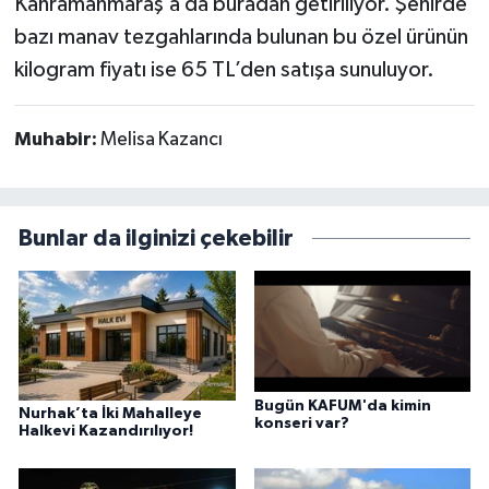
Kahramanmaraş’a da buradan getiriliyor. Şehirde
bazı manav tezgahlarında bulunan bu özel ürünün
kilogram fiyatı ise 65 TL’den satışa sunuluyor.
Muhabir:
Melisa Kazancı
Bunlar da ilginizi çekebilir
Bugün KAFUM'da kimin
Nurhak’ta İki Mahalleye
konseri var?
Halkevi Kazandırılıyor!