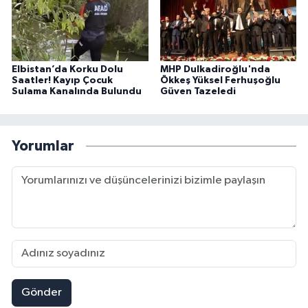
Elbistan’da Korku Dolu
MHP Dulkadiroğlu'nda
Saatler! Kayıp Çocuk
Ökkeş Yüksel Ferhuşoğlu
Sulama Kanalında Bulundu
Güven Tazeledi
Yorumlar
Gönder