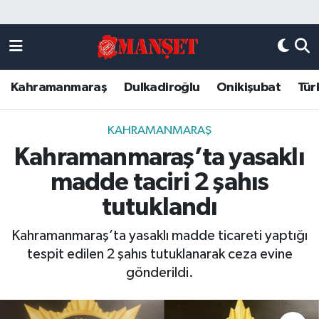
Künye
Kahramanmaraş Nöbetçi Eczaneler
Kahramanmaraş
Dulkadiroğlu
Onikişubat
Tür
DULKADİROĞLU
Kahramanmaraş Hava Durumu
KAHRAMANMARAŞ
Kahramanmaraş Trafik Yoğunluk Haritası
KAHRAMANMARAŞ
Kahramanmaraş’ta yasaklı
ONİKİŞUBAT
Süper Lig Puan Durumu ve Fikstür
madde taciri 2 şahıs
ÖZEL HABER
Tüm Manşetler
tutuklandı
Kahramanmaraş’ta yasaklı madde ticareti yaptığı
Künye
Son Dakika Haberleri
tespit edilen 2 şahıs tutuklanarak ceza evine
gönderildi.
Haber Arşivi