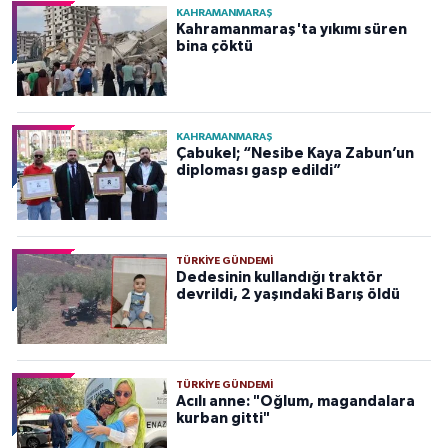
KAHRAMANMARAŞ
Kahramanmaraş'ta yıkımı süren
bina çöktü
KAHRAMANMARAŞ
Çabukel; “Nesibe Kaya Zabun’un
diploması gasp edildi”
TÜRKIYE GÜNDEMI
Dedesinin kullandığı traktör
devrildi, 2 yaşındaki Barış öldü
TÜRKIYE GÜNDEMI
Acılı anne: "Oğlum, magandalara
kurban gitti"