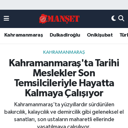
Künye
Kahramanmaraş Nöbetçi Eczaneler
Kahramanmaraş
Dulkadiroğlu
Onikişubat
Tür
DULKADİROĞLU
Kahramanmaraş Hava Durumu
KAHRAMANMARAŞ
Kahramanmaraş Trafik Yoğunluk Haritası
KAHRAMANMARAŞ
Kahramanmaraş'ta Tarihi
ONİKİŞUBAT
Süper Lig Puan Durumu ve Fikstür
Meslekler Son
ÖZEL HABER
Tüm Manşetler
Temsilcileriyle Hayatta
Kalmaya Çalışıyor
Künye
Son Dakika Haberleri
Kahramanmaraş'ta yüzyıllardır sürdürülen
Haber Arşivi
bakırcılık, kalaycılık ve demircilik gibi geleneksel el
sanatları, son ustaların maharetli ellerinde
yaşatılmaya çalışılıyor.