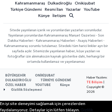
Kahramanmaraş
Dulkadiroğlu
Onikişubat
Türkiye Gündemi
Resmi İlan
Yazarlar
YouTube
Künye
İletişim
Sitede yayınlanan içerik ve yorumlardan yazarları sorumludur.
Yayınlanan yorumlardan Kahramanmaraş Manşet Gazetesi - Son
Dakika Haberleri - Kahramanmaraş Haberleri - Asayiş Haberleri -
Kahramanmaraş sorumlu tutulamaz. Sitedeki tüm harici linkler ayrı bir
sayfada açılır. Sitemizde yayınlanan haber, köşe yazıları ve
fotoğraflar izin alınmaksızın kaynak gösterilse dahi, herhangi bir
ortamda kullanılamaz ve yayınlanamaz
BÜYÜKŞEHİR
ONİKİŞUBAT
Haber Yazılımı:
DULKADİROĞLU
TÜRKİYE GÜNDEMİ
TE Bilişim
|
ÖZEL HABER
YOUTUBE
Künye
Copyright ©
Gizlilik Sözleşmesi
2026
En iyi site deneyimi sağlamak için çerezlerden
faydalanıyoruz. Detaylar için lütfen tıklayın.
Gizlilik