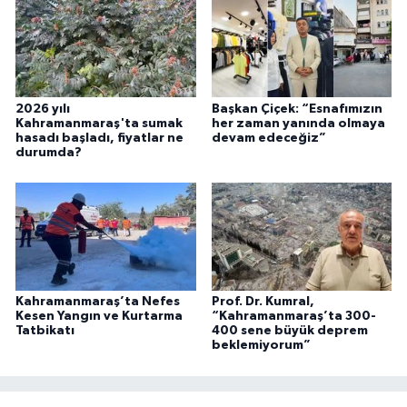
2026 yılı
Başkan Çiçek: “Esnafımızın
Kahramanmaraş'ta sumak
her zaman yanında olmaya
hasadı başladı, fiyatlar ne
devam edeceğiz”
durumda?
Kahramanmaraş’ta Nefes
Prof. Dr. Kumral,
Kesen Yangın ve Kurtarma
“Kahramanmaraş’ta 300-
Tatbikatı
400 sene büyük deprem
beklemiyorum”