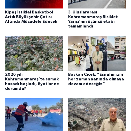
Kipaş İstiklal Basketbol
3. Uluslararası
Artık Büyükşehir Çatısı
Kahramanmaraş Bisiklet
Altında Mücadele Edecek
Yarışı'nın üçüncü etabı
tamamlandı
2026 yılı
Başkan Çiçek: “Esnafımızın
Kahramanmaraş'ta sumak
her zaman yanında olmaya
hasadı başladı, fiyatlar ne
devam edeceğiz”
durumda?