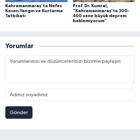
Kahramanmaraş’ta Nefes
Prof. Dr. Kumral,
Kesen Yangın ve Kurtarma
“Kahramanmaraş’ta 300-
Tatbikatı
400 sene büyük deprem
beklemiyorum”
Yorumlar
Gönder