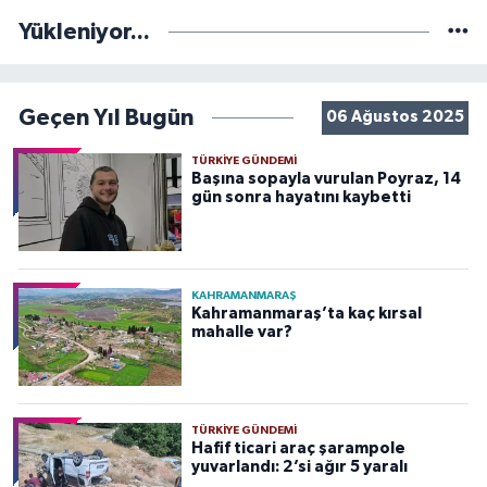
Yükleniyor...
Geçen Yıl Bugün
06 Ağustos 2025
TÜRKIYE GÜNDEMI
Başına sopayla vurulan Poyraz, 14
gün sonra hayatını kaybetti
KAHRAMANMARAŞ
Kahramanmaraş’ta kaç kırsal
mahalle var?
TÜRKIYE GÜNDEMI
Hafif ticari araç şarampole
yuvarlandı: 2’si ağır 5 yaralı