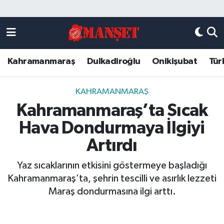
Künye
Kahramanmaraş Nöbetçi Eczaneler
Kahramanmaraş
Dulkadiroğlu
Onikişubat
Tür
DULKADİROĞLU
Kahramanmaraş Hava Durumu
KAHRAMANMARAŞ
Kahramanmaraş Trafik Yoğunluk Haritası
KAHRAMANMARAŞ
Kahramanmaraş’ta Sıcak
ONİKİŞUBAT
Süper Lig Puan Durumu ve Fikstür
Hava Dondurmaya İlgiyi
ÖZEL HABER
Tüm Manşetler
Artırdı
Yaz sıcaklarının etkisini göstermeye başladığı
Künye
Son Dakika Haberleri
Kahramanmaraş’ta, şehrin tescilli ve asırlık lezzeti
Maraş dondurmasına ilgi arttı.
Haber Arşivi