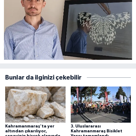
Kaynak:
İHA
Bunlar da ilginizi çekebilir
Kahramanmaraş’ta yer
3. Uluslararası
altından çıkarılıyor,
Kahramanmaraş Bisiklet