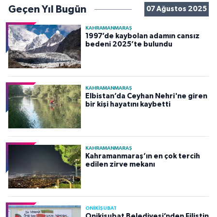
Geçen Yıl Bugün
07 Ağustos 2025
KAHRAMANMARAŞ
1997’de kaybolan adamın cansız
bedeni 2025’te bulundu
KAHRAMANMARAŞ
Elbistan’da Ceyhan Nehri'ne giren
bir kişi hayatını kaybetti
KAHRAMANMARAŞ
Kahramanmaraş’ın en çok tercih
edilen zirve mekanı
ONİKİŞUBAT
Onikişubat Belediyesi’nden Filistin