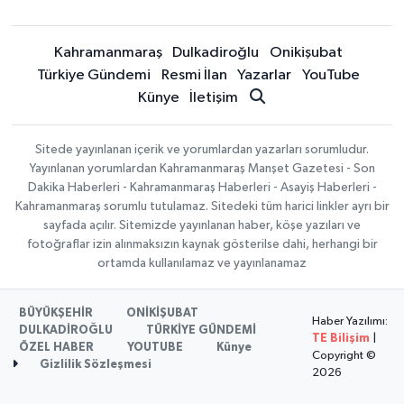
Kahramanmaraş
Dulkadiroğlu
Onikişubat
Türkiye Gündemi
Resmi İlan
Yazarlar
YouTube
Künye
İletişim
Sitede yayınlanan içerik ve yorumlardan yazarları sorumludur.
Yayınlanan yorumlardan Kahramanmaraş Manşet Gazetesi - Son
Dakika Haberleri - Kahramanmaraş Haberleri - Asayiş Haberleri -
Kahramanmaraş sorumlu tutulamaz. Sitedeki tüm harici linkler ayrı bir
sayfada açılır. Sitemizde yayınlanan haber, köşe yazıları ve
fotoğraflar izin alınmaksızın kaynak gösterilse dahi, herhangi bir
ortamda kullanılamaz ve yayınlanamaz
BÜYÜKŞEHİR
ONİKİŞUBAT
Haber Yazılımı:
DULKADİROĞLU
TÜRKİYE GÜNDEMİ
TE Bilişim
|
ÖZEL HABER
YOUTUBE
Künye
Copyright ©
Gizlilik Sözleşmesi
2026