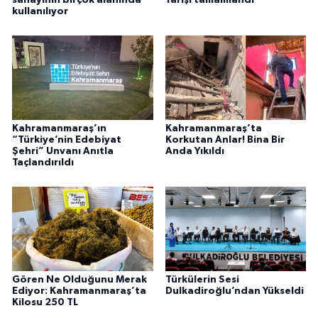
sanayinin birçok alanında
Yarışı tamamlandı
kullanılıyor
Kahramanmaraş’ın
Kahramanmaraş’ta
“Türkiye’nin Edebiyat
Korkutan Anlar! Bina Bir
Şehri” Unvanı Anıtla
Anda Yıkıldı
Taçlandırıldı
Gören Ne Olduğunu Merak
Türkülerin Sesi
Ediyor: Kahramanmaraş’ta
Dulkadiroğlu’ndan Yükseldi
Kilosu 250 TL