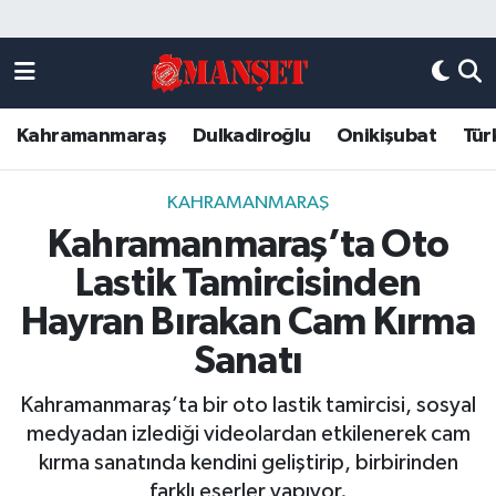
Künye
Kahramanmaraş Nöbetçi Eczaneler
Kahramanmaraş
Dulkadiroğlu
Onikişubat
Tür
DULKADİROĞLU
Kahramanmaraş Hava Durumu
KAHRAMANMARAŞ
Kahramanmaraş Trafik Yoğunluk Haritası
KAHRAMANMARAŞ
Kahramanmaraş’ta Oto
ONİKİŞUBAT
Süper Lig Puan Durumu ve Fikstür
Lastik Tamircisinden
ÖZEL HABER
Tüm Manşetler
Hayran Bırakan Cam Kırma
Sanatı
Künye
Son Dakika Haberleri
Kahramanmaraş’ta bir oto lastik tamircisi, sosyal
Haber Arşivi
medyadan izlediği videolardan etkilenerek cam
kırma sanatında kendini geliştirip, birbirinden
farklı eserler yapıyor.