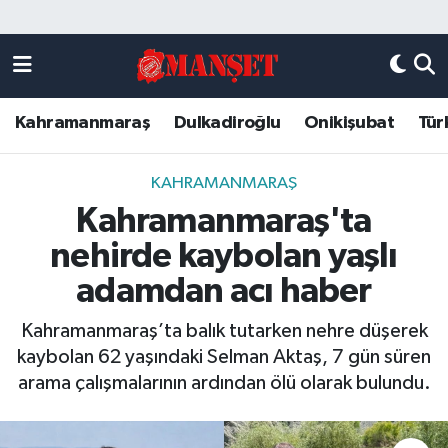
Künye
Kahramanmaraş Nöbetçi Eczaneler
Kahramanmaraş
Dulkadiroğlu
Onikişubat
Tür
DULKADİROĞLU
Kahramanmaraş Hava Durumu
KAHRAMANMARAŞ
Kahramanmaraş Trafik Yoğunluk Haritası
KAHRAMANMARAŞ
Kahramanmaraş'ta
ONİKİŞUBAT
Süper Lig Puan Durumu ve Fikstür
nehirde kaybolan yaşlı
ÖZEL HABER
Tüm Manşetler
adamdan acı haber
Kahramanmaraş’ta balık tutarken nehre düşerek
Künye
Son Dakika Haberleri
kaybolan 62 yaşındaki Selman Aktaş, 7 gün süren
arama çalışmalarının ardından ölü olarak bulundu.
Haber Arşivi