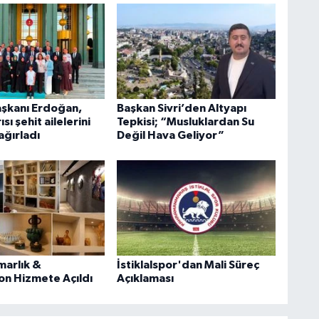
şkanı Erdoğan,
Başkan Sivri’den Altyapı
ısı şehit ailelerini
Tepkisi; “Musluklardan Su
ağırladı
Değil Hava Geliyor”
marlık &
İstiklalspor'dan Mali Süreç
n Hizmete Açıldı
Açıklaması