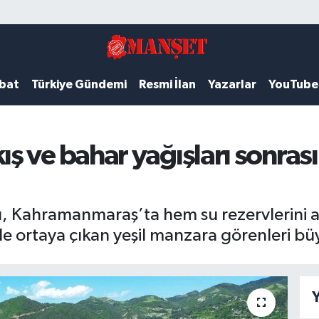
ubat
Türkiye Gündemi
Resmi İlan
Yazarlar
YouTube
 ve bahar yağışları sonrası 
rı, Kahramanmaraş’ta hem su rezervlerini a
rde ortaya çıkan yeşil manzara görenleri bü
Y