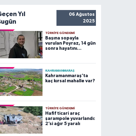
Geçen Yıl
06 Ağustos
Bugün
2025
TÜRKIYE GÜNDEMI
Başına sopayla
vurulan Poyraz, 14 gün
sonra hayatını
kaybetti
KAHRAMANMARAŞ
Kahramanmaraş’ta
kaç kırsal mahalle var?
TÜRKIYE GÜNDEMI
Hafif ticari araç
şarampole yuvarlandı:
2’si ağır 5 yaralı