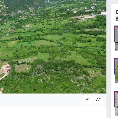
-
+
A
A