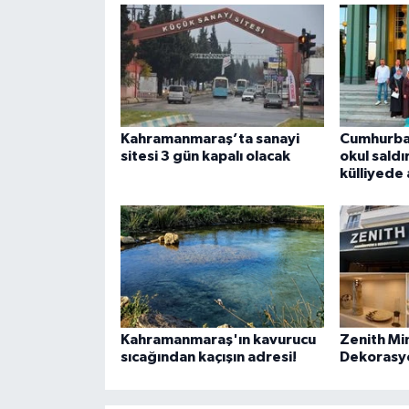
Kahramanmaraş’ta sanayi
Cumhurba
sitesi 3 gün kapalı olacak
okul saldır
külliyede 
Kahramanmaraş'ın kavurucu
Zenith Mi
sıcağından kaçışın adresi!
Dekorasyo