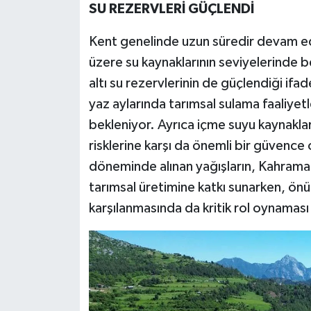
SU REZERVLERİ GÜÇLENDİ
Kent genelinde uzun süredir devam ede
üzere su kaynaklarının seviyelerinde bel
altı su rezervlerinin de güçlendiği ifad
yaz aylarında tarımsal sulama faaliyet
bekleniyor. Ayrıca içme suyu kaynakları
risklerine karşı da önemli bir güvence 
döneminde alınan yağışların, Kahram
tarımsal üretimine katkı sunarken, ön
karşılanmasında da kritik rol oynaması