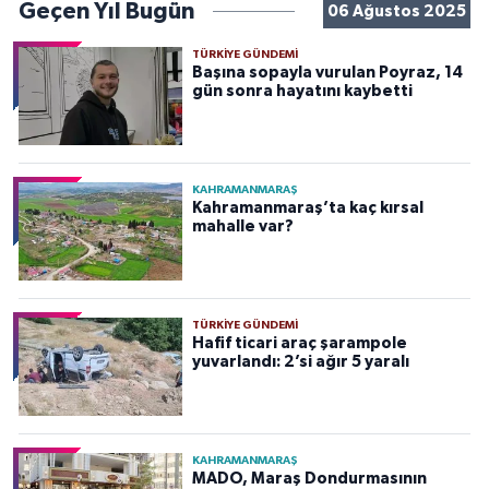
Geçen Yıl Bugün
06 Ağustos 2025
TÜRKIYE GÜNDEMI
Başına sopayla vurulan Poyraz, 14
gün sonra hayatını kaybetti
KAHRAMANMARAŞ
Kahramanmaraş’ta kaç kırsal
mahalle var?
TÜRKIYE GÜNDEMI
Hafif ticari araç şarampole
yuvarlandı: 2’si ağır 5 yaralı
KAHRAMANMARAŞ
MADO, Maraş Dondurmasının