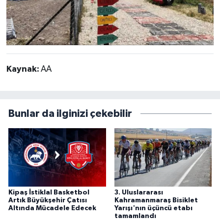
Kaynak:
AA
Bunlar da ilginizi çekebilir
Kipaş İstiklal Basketbol
3. Uluslararası
Artık Büyükşehir Çatısı
Kahramanmaraş Bisiklet
Altında Mücadele Edecek
Yarışı'nın üçüncü etabı
tamamlandı