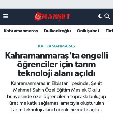
Künye
Kahramanmaraş Nöbetçi Eczaneler
Kahramanmaraş
Dulkadiroğlu
Onikişubat
Tür
DULKADİROĞLU
Kahramanmaraş Hava Durumu
KAHRAMANMARAŞ
Kahramanmaraş Trafik Yoğunluk Haritası
KAHRAMANMARAŞ
Kahramanmaraş'ta engelli
ONİKİŞUBAT
Süper Lig Puan Durumu ve Fikstür
öğrenciler için tarım
ÖZEL HABER
Tüm Manşetler
teknoloji alanı açıldı
Kahramanmaraş'ın Elbistan ilçesinde, Şehit
Künye
Son Dakika Haberleri
Mehmet Şahin Özel Eğitim Meslek Okulu
bünyesinde özel öğrencilerin toprakla buluşup
Haber Arşivi
üretime katkı sağlaması amacıyla oluşturulan
tarım teknoloji alanı törenle hizmete açıldı.