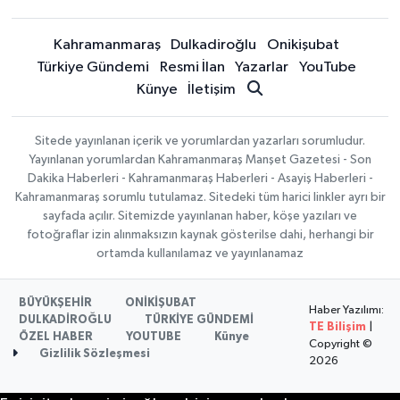
Kahramanmaraş
Dulkadiroğlu
Onikişubat
Türkiye Gündemi
Resmi İlan
Yazarlar
YouTube
Künye
İletişim
Sitede yayınlanan içerik ve yorumlardan yazarları sorumludur.
Yayınlanan yorumlardan Kahramanmaraş Manşet Gazetesi - Son
Dakika Haberleri - Kahramanmaraş Haberleri - Asayiş Haberleri -
Kahramanmaraş sorumlu tutulamaz. Sitedeki tüm harici linkler ayrı bir
sayfada açılır. Sitemizde yayınlanan haber, köşe yazıları ve
fotoğraflar izin alınmaksızın kaynak gösterilse dahi, herhangi bir
ortamda kullanılamaz ve yayınlanamaz
BÜYÜKŞEHİR
ONİKİŞUBAT
Haber Yazılımı:
DULKADİROĞLU
TÜRKİYE GÜNDEMİ
TE Bilişim
|
ÖZEL HABER
YOUTUBE
Künye
Copyright ©
Gizlilik Sözleşmesi
2026