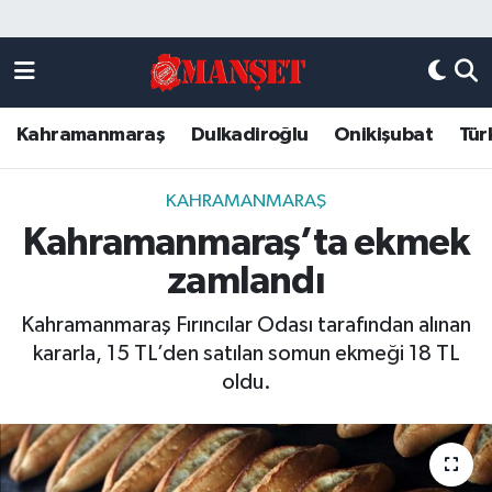
Künye
Kahramanmaraş Nöbetçi Eczaneler
Kahramanmaraş
Dulkadiroğlu
Onikişubat
Tür
DULKADİROĞLU
Kahramanmaraş Hava Durumu
KAHRAMANMARAŞ
Kahramanmaraş Trafik Yoğunluk Haritası
KAHRAMANMARAŞ
Kahramanmaraş’ta ekmek
ONİKİŞUBAT
Süper Lig Puan Durumu ve Fikstür
zamlandı
ÖZEL HABER
Tüm Manşetler
Kahramanmaraş Fırıncılar Odası tarafından alınan
kararla, 15 TL’den satılan somun ekmeği 18 TL
Künye
Son Dakika Haberleri
oldu.
Haber Arşivi