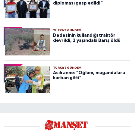
diploması gasp edildi”
TÜRKIYE GÜNDEMI
Dedesinin kullandığı traktör
devrildi, 2 yaşındaki Barış öldü
TÜRKIYE GÜNDEMI
Acılı anne: "Oğlum, magandalara
kurban gitti"