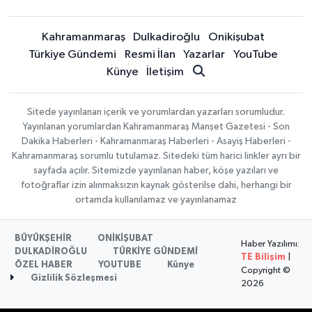
Kahramanmaraş
Dulkadiroğlu
Onikişubat
Türkiye Gündemi
Resmi İlan
Yazarlar
YouTube
Künye
İletişim
Sitede yayınlanan içerik ve yorumlardan yazarları sorumludur.
Yayınlanan yorumlardan Kahramanmaraş Manşet Gazetesi - Son
Dakika Haberleri - Kahramanmaraş Haberleri - Asayiş Haberleri -
Kahramanmaraş sorumlu tutulamaz. Sitedeki tüm harici linkler ayrı bir
sayfada açılır. Sitemizde yayınlanan haber, köşe yazıları ve
fotoğraflar izin alınmaksızın kaynak gösterilse dahi, herhangi bir
ortamda kullanılamaz ve yayınlanamaz
BÜYÜKŞEHİR
ONİKİŞUBAT
Haber Yazılımı:
DULKADİROĞLU
TÜRKİYE GÜNDEMİ
TE Bilişim
|
ÖZEL HABER
YOUTUBE
Künye
Copyright ©
Gizlilik Sözleşmesi
2026