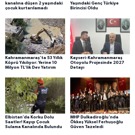
kanalına düşen 2 yaşındaki
Yaşındaki Genç Türkiye
çocuk kurtarılamadı
Birincisi Oldu
Kahramanmaraş’ta 53 Yıllık
Kayseri-Kahramanmaraş
Köprü Yıkılıyor: Yerine 10
Otoyolu Projesinde 2027
Milyon TL’lik Dev Yatırım
Detayı
Elbistan’da Korku Dolu
MHP Dulkadiroğlu'nda
Saatler! Kayıp Çocuk
Ökkeş Yüksel Ferhuşoğlu
Sulama Kanalında Bulundu
Güven Tazeledi