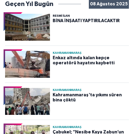
Geçen Yıl Bugün
08 Ağustos 2025
RESMİ İLAN
BİNA İNŞAATI YAPTIRILACAKTIR
KAHRAMANMARAŞ
Enkaz altında kalan kepçe
operatörü hayatını kaybetti
KAHRAMANMARAŞ
Kahramanmaraş'ta yıkımı süren
bina çöktü
KAHRAMANMARAŞ
Çabukel; “Nesibe Kaya Zabun’un