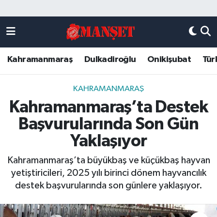
Künye
Kahramanmaraş Nöbetçi Eczaneler
Kahramanmaraş
Dulkadiroğlu
Onikişubat
Tür
DULKADİROĞLU
Kahramanmaraş Hava Durumu
KAHRAMANMARAŞ
Kahramanmaraş Trafik Yoğunluk Haritası
KAHRAMANMARAŞ
Kahramanmaraş’ta Destek
ONİKİŞUBAT
Süper Lig Puan Durumu ve Fikstür
Başvurularında Son Gün
ÖZEL HABER
Tüm Manşetler
Yaklaşıyor
Kahramanmaraş’ta büyükbaş ve küçükbaş hayvan
Künye
Son Dakika Haberleri
yetiştiricileri, 2025 yılı birinci dönem hayvancılık
destek başvurularında son günlere yaklaşıyor.
Haber Arşivi