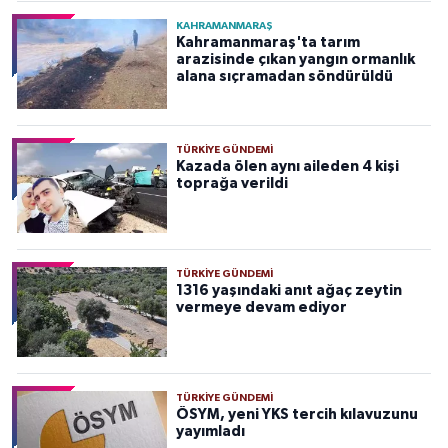
KAHRAMANMARAŞ
Kahramanmaraş'ta tarım
arazisinde çıkan yangın ormanlık
alana sıçramadan söndürüldü
TÜRKIYE GÜNDEMI
Kazada ölen aynı aileden 4 kişi
toprağa verildi
TÜRKIYE GÜNDEMI
1316 yaşındaki anıt ağaç zeytin
vermeye devam ediyor
TÜRKIYE GÜNDEMI
ÖSYM, yeni YKS tercih kılavuzunu
yayımladı