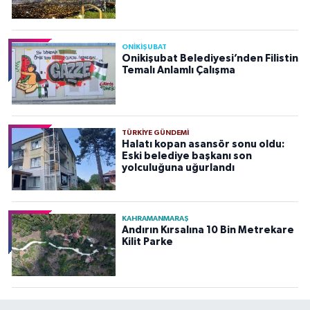
ONİKİŞUBAT
Onikişubat Belediyesi’nden Filistin
Temalı Anlamlı Çalışma
TÜRKIYE GÜNDEMI
Halatı kopan asansör sonu oldu:
Eski belediye başkanı son
yolculuğuna uğurlandı
KAHRAMANMARAŞ
Andırın Kırsalına 10 Bin Metrekare
Kilit Parke