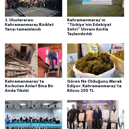
3. Uluslararası
Kahramanmaraş’ın
Kahramanmaraş Bisiklet
“Türkiye’nin Edebiyat
Yarışı tamamlandı
Şehri” Unvanı Anıtla
Taçlandırıldı
Kahramanmaraş’ta
Gören Ne Olduğunu Merak
Korkutan Anlar! Bina Bir
Ediyor: Kahramanmaraş’ta
Anda Yıkıldı
Kilosu 250 TL