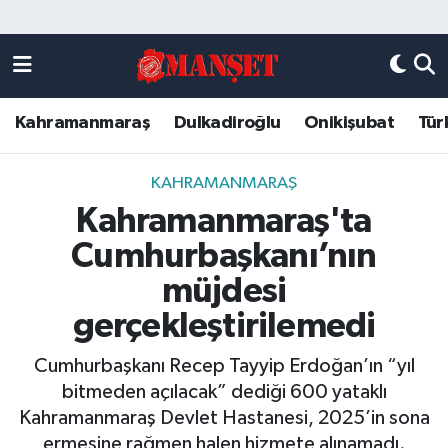
Künye
Kahramanmaraş Nöbetçi Eczaneler
Kahramanmaraş
Dulkadiroğlu
Onikişubat
Tür
DULKADİROĞLU
Kahramanmaraş Hava Durumu
KAHRAMANMARAŞ
Kahramanmaraş Trafik Yoğunluk Haritası
KAHRAMANMARAŞ
Kahramanmaraş'ta
ONİKİŞUBAT
Süper Lig Puan Durumu ve Fikstür
Cumhurbaşkanı’nın
ÖZEL HABER
Tüm Manşetler
müjdesi
gerçekleştirilemedi
Künye
Son Dakika Haberleri
Cumhurbaşkanı Recep Tayyip Erdoğan’ın “yıl
Haber Arşivi
bitmeden açılacak” dediği 600 yataklı
Kahramanmaraş Devlet Hastanesi, 2025’in sona
ermesine rağmen halen hizmete alınamadı.