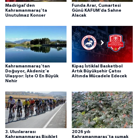
Madrigal’den
Funda Arar, Cumartesi
Kahramanmaraş’ta
Günü KAFUM’da Sahne
Unutulmaz Konser
Alacak
Kahramanmaraş'tan
Kipaş İstiklal Basketbol
Doğuyor, Akdeniz'e
Artık Büyükşehir Çatısı
Ulaşıyor: İşte O En Büyük
Altında Mücadele Edecek
Nehir
3. Uluslararası
2026 yılı
Kahramanmaraş Bisiklet
Kahramanmaraş'ta sumak