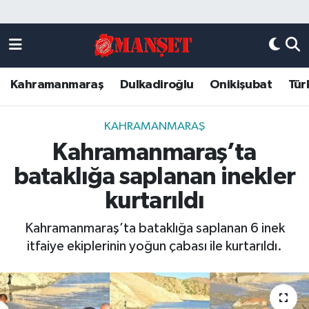
Künye
Kahramanmaraş Nöbetçi Eczaneler
Kahramanmaraş
Dulkadiroğlu
Onikişubat
Tür
DULKADİROĞLU
Kahramanmaraş Hava Durumu
KAHRAMANMARAŞ
Kahramanmaraş Trafik Yoğunluk Haritası
KAHRAMANMARAŞ
Kahramanmaraş’ta
ONİKİŞUBAT
Süper Lig Puan Durumu ve Fikstür
bataklığa saplanan inekler
ÖZEL HABER
Tüm Manşetler
kurtarıldı
Kahramanmaraş’ta bataklığa saplanan 6 inek
Künye
Son Dakika Haberleri
itfaiye ekiplerinin yoğun çabası ile kurtarıldı.
Haber Arşivi