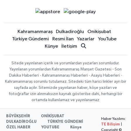
Kahramanmaraş
Dulkadiroğlu
Onikişubat
Türkiye Gündemi
Resmi İlan
Yazarlar
YouTube
Künye
İletişim
Sitede yayınlanan içerik ve yorumlardan yazarları sorumludur.
Yayınlanan yorumlardan Kahramanmaraş Manşet Gazetesi - Son
Dakika Haberleri - Kahramanmaraş Haberleri - Asayiş Haberleri -
Kahramanmaraş sorumlu tutulamaz. Sitedeki tüm harici linkler ayrı bir
sayfada açılır. Sitemizde yayınlanan haber, köşe yazıları ve
fotoğraflar izin alınmaksızın kaynak gösterilse dahi, herhangi bir
ortamda kullanılamaz ve yayınlanamaz
BÜYÜKŞEHİR
ONİKİŞUBAT
Haber Yazılımı:
DULKADİROĞLU
TÜRKİYE GÜNDEMİ
TE Bilişim
|
ÖZEL HABER
YOUTUBE
Künye
Copyright ©