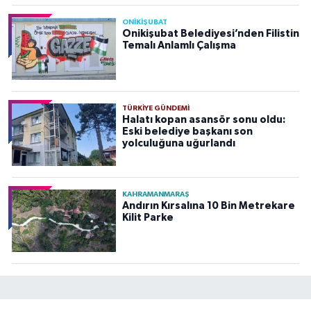
ONİKİŞUBAT
Onikişubat Belediyesi’nden Filistin
Temalı Anlamlı Çalışma
TÜRKIYE GÜNDEMI
Halatı kopan asansör sonu oldu:
Eski belediye başkanı son
yolculuğuna uğurlandı
KAHRAMANMARAŞ
Andırın Kırsalına 10 Bin Metrekare
Kilit Parke