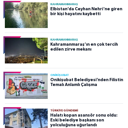
KAHRAMANMARAŞ
Elbistan’da Ceyhan Nehri'ne giren
bir kişi hayatını kaybetti
KAHRAMANMARAŞ
Kahramanmaraş’ın en çok tercih
edilen zirve mekanı
ONİKİŞUBAT
Onikişubat Belediyesi’nden Filistin
Temalı Anlamlı Çalışma
TÜRKIYE GÜNDEMI
Halatı kopan asansör sonu oldu:
Eski belediye başkanı son
yolculuğuna uğurlandı