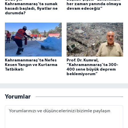
Kahramanmaraş'ta sumak
her zaman yanında olmaya
hasadı başladı, fiyatlar ne
devam edeceğiz”
durumda?
Kahramanmaraş’ta Nefes
Prof. Dr. Kumral,
Kesen Yangın ve Kurtarma
“Kahramanmaraş’ta 300-
Tatbikatı
400 sene büyük deprem
beklemiyorum”
Yorumlar