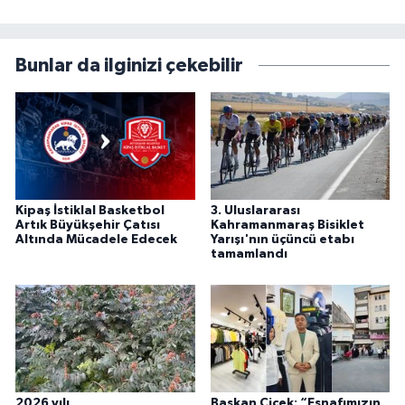
Bunlar da ilginizi çekebilir
Kipaş İstiklal Basketbol
3. Uluslararası
Artık Büyükşehir Çatısı
Kahramanmaraş Bisiklet
Altında Mücadele Edecek
Yarışı'nın üçüncü etabı
tamamlandı
2026 yılı
Başkan Çiçek: “Esnafımızın