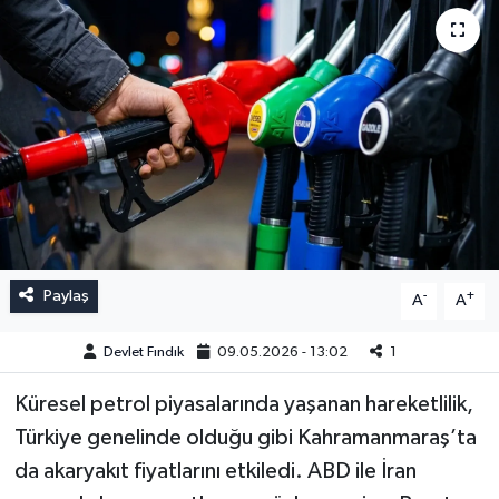
Paylaş
-
+
A
A
Devlet Fındık
09.05.2026 - 13:02
1
Küresel petrol piyasalarında yaşanan hareketlilik,
Türkiye genelinde olduğu gibi Kahramanmaraş’ta
da akaryakıt fiyatlarını etkiledi. ABD ile İran