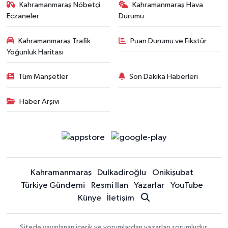
Kahramanmaraş Nöbetçi
Kahramanmaraş Hava
Eczaneler
Durumu
Kahramanmaraş Trafik
Puan Durumu ve Fikstür
Yoğunluk Haritası
Tüm Manşetler
Son Dakika Haberleri
Haber Arşivi
Kahramanmaraş
Dulkadiroğlu
Onikişubat
Türkiye Gündemi
Resmi İlan
Yazarlar
YouTube
Künye
İletişim
Sitede yayınlanan içerik ve yorumlardan yazarları sorumludur.