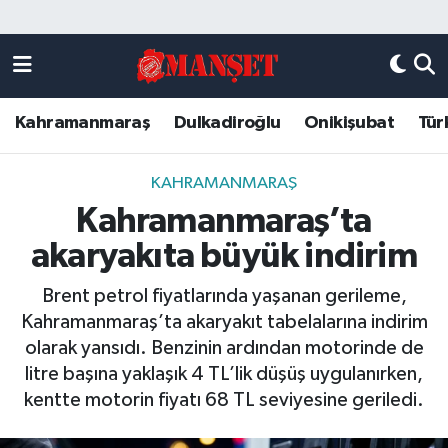
Künye
Kahramanmaraş Nöbetçi Eczaneler
Kahramanmaraş
Dulkadiroğlu
Onikişubat
Tür
DULKADİROĞLU
Kahramanmaraş Hava Durumu
KAHRAMANMARAŞ
Kahramanmaraş Trafik Yoğunluk Haritası
KAHRAMANMARAŞ
Kahramanmaraş’ta
ONİKİŞUBAT
Süper Lig Puan Durumu ve Fikstür
akaryakıta büyük indirim
ÖZEL HABER
Tüm Manşetler
Brent petrol fiyatlarında yaşanan gerileme,
Kahramanmaraş’ta akaryakıt tabelalarına indirim
Künye
Son Dakika Haberleri
olarak yansıdı. Benzinin ardından motorinde de
litre başına yaklaşık 4 TL’lik düşüş uygulanırken,
Haber Arşivi
kentte motorin fiyatı 68 TL seviyesine geriledi.