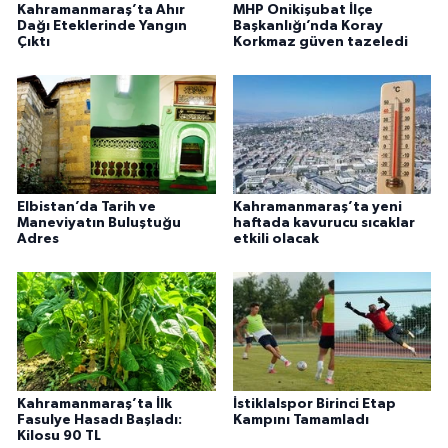
Kahramanmaraş’ta Ahır
MHP Onikişubat İlçe
Dağı Eteklerinde Yangın
Başkanlığı’nda Koray
Çıktı
Korkmaz güven tazeledi
Elbistan’da Tarih ve
Kahramanmaraş’ta yeni
Maneviyatın Buluştuğu
haftada kavurucu sıcaklar
Adres
etkili olacak
Kahramanmaraş’ta İlk
İstiklalspor Birinci Etap
Fasulye Hasadı Başladı:
Kampını Tamamladı
Kilosu 90 TL