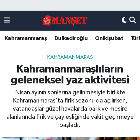
Künye
Kahramanmaraş Nöbetçi Eczaneler
Kahramanmaraş
Dulkadiroğlu
Onikişubat
Tür
DULKADİROĞLU
Kahramanmaraş Hava Durumu
KAHRAMANMARAŞ
Kahramanmaraş Trafik Yoğunluk Haritası
KAHRAMANMARAŞ
Kahramanmaraşlıların
ONİKİŞUBAT
Süper Lig Puan Durumu ve Fikstür
geleneksel yaz aktivitesi
ÖZEL HABER
Tüm Manşetler
Nisan ayının sonlarına gelinmesiyle birlikte
Kahramanmaraş’ta firik sezonu da açılırken,
Künye
Son Dakika Haberleri
vatandaşlar güzel havalarda park ve mesire
alanlarında firik ve çay eşliğinde vakit geçirmeye
Haber Arşivi
başladı.