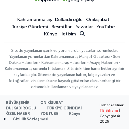
Kahramanmaraş
Dulkadiroğlu
Onikişubat
Türkiye Gündemi
Resmi İlan
Yazarlar
YouTube
Künye
İletişim
Sitede yayınlanan içerik ve yorumlardan yazarları sorumludur.
Yayınlanan yorumlardan Kahramanmaraş Manşet Gazetesi - Son
Dakika Haberleri - Kahramanmaraş Haberleri - Asayiş Haberleri -
Kahramanmaraş sorumlu tutulamaz. Sitedeki tüm harici linkler ayrı bir
sayfada açılır. Sitemizde yayınlanan haber, köşe yazıları ve
fotoğraflar izin alınmaksızın kaynak gösterilse dahi, herhangi bir
ortamda kullanılamaz ve yayınlanamaz
BÜYÜKŞEHİR
ONİKİŞUBAT
Haber Yazılımı:
DULKADİROĞLU
TÜRKİYE GÜNDEMİ
TE Bilişim
|
ÖZEL HABER
YOUTUBE
Künye
Copyright ©
Gizlilik Sözleşmesi
2026