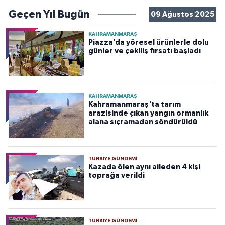
Geçen Yıl Bugün
09 Ağustos 2025
KAHRAMANMARAŞ
Piazza’da yöresel ürünlerle dolu
günler ve çekiliş fırsatı başladı
KAHRAMANMARAŞ
Kahramanmaraş'ta tarım
arazisinde çıkan yangın ormanlık
alana sıçramadan söndürüldü
TÜRKIYE GÜNDEMI
Kazada ölen aynı aileden 4 kişi
toprağa verildi
TÜRKIYE GÜNDEMI