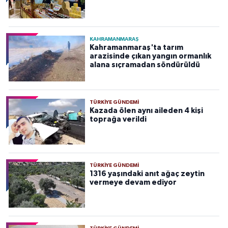
KAHRAMANMARAŞ
Kahramanmaraş'ta tarım
arazisinde çıkan yangın ormanlık
alana sıçramadan söndürüldü
TÜRKIYE GÜNDEMI
Kazada ölen aynı aileden 4 kişi
toprağa verildi
TÜRKIYE GÜNDEMI
1316 yaşındaki anıt ağaç zeytin
vermeye devam ediyor