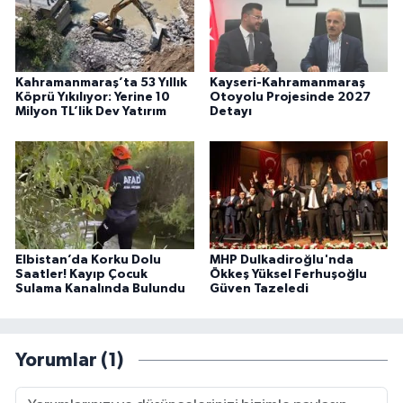
Kahramanmaraş’ta 53 Yıllık
Kayseri-Kahramanmaraş
Köprü Yıkılıyor: Yerine 10
Otoyolu Projesinde 2027
Milyon TL’lik Dev Yatırım
Detayı
Elbistan’da Korku Dolu
MHP Dulkadiroğlu'nda
Saatler! Kayıp Çocuk
Ökkeş Yüksel Ferhuşoğlu
Sulama Kanalında Bulundu
Güven Tazeledi
Yorumlar (1)