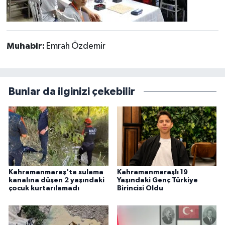
Muhabir:
Emrah Özdemir
Bunlar da ilginizi çekebilir
Kahramanmaraş'ta sulama
Kahramanmaraşlı 19
kanalına düşen 2 yaşındaki
Yaşındaki Genç Türkiye
çocuk kurtarılamadı
Birincisi Oldu