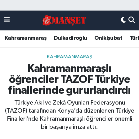
Künye
Kahramanmaraş Nöbetçi Eczaneler
Kahramanmaraş
Dulkadiroğlu
Onikişubat
Tür
DULKADİROĞLU
Kahramanmaraş Hava Durumu
KAHRAMANMARAŞ
Kahramanmaraş Trafik Yoğunluk Haritası
KAHRAMANMARAŞ
Kahramanmaraşlı
ONİKİŞUBAT
Süper Lig Puan Durumu ve Fikstür
öğrenciler TAZOF Türkiye
ÖZEL HABER
Tüm Manşetler
finallerinde gururlandırdı
Türkiye Akıl ve Zekâ Oyunları Federasyonu
Künye
Son Dakika Haberleri
(TAZOF) tarafından Konya’da düzenlenen Türkiye
Finalleri’nde Kahramanmaraşlı öğrenciler önemli
Haber Arşivi
bir başarıya imza attı.