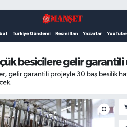
ubat
Türkiye Gündemi
Resmi İlan
Yazarlar
YouTube
 besicilere gelir garantili ü
, gelir garantili projeyle 30 baş besilik 
ecek.
Y