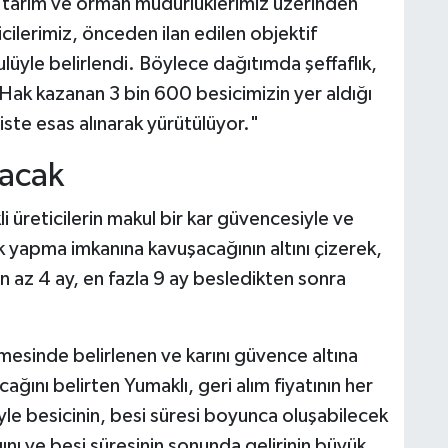
lçe tarım ve orman müdürlüklerimiz üzerinden
icilerimiz, önceden ilan edilen objektif
lüyle belirlendi. Böylece dağıtımda şeffaflık,
dı. Hak kazanan 3 bin 600 besicimizin yer aldığı
liste esas alınarak yürütülüyor."
lacak
 üreticilerin makul bir kar güvencesiyle ve
lik yapma imkanına kavuşacağının altını çizerek,
 en az 4 ay, en fazla 9 ay besledikten sonra
mesinde belirlenen ve karını güvence altına
cağını belirten Yumaklı, geri alım fiyatının her
le besicinin, besi süresi boyunca oluşabilecek
ını ve besi süresinin sonunda gelirinin büyük