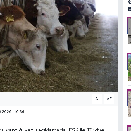
-
+
A
A
.2026 - 10:36
 yaptığı yazılı açıklamada, ESK ile Türkiye