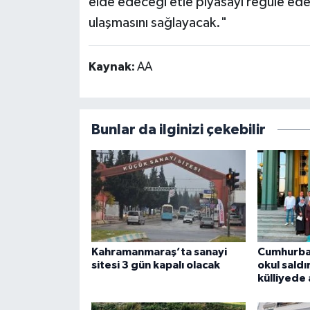
elde edeceği etle piyasayı regüle ede
ulaşmasını sağlayacak."
Kaynak:
AA
Bunlar da ilginizi çekebilir
Kahramanmaraş’ta sanayi
Cumhurba
sitesi 3 gün kapalı olacak
okul saldır
külliyede 