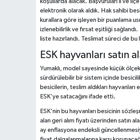
koşullarda alacak. Başvuruları il ve i
elektronik olarak aldık. Hak sahibi bes
kurallara göre işleyen bir puanlama usu
izlenebilirlik ve fırsat eşitliği sağlan
liste hazırlandı. Teslimat süreci de bu 
ESK hayvanları satın a
Yumaklı, model sayesinde küçük ölçekli
sürdürülebilir bir sistem içinde besici
besicilerin, teslim aldıkları hayvanları
ESK'ye satacağını ifade etti.
ESK'nin bu hayvanları besicinin sözleş
alan geri alım fiyatı üzerinden satın ala
ay enflasyona endeksli güncellenmesiy
fiyat dalgalanmalarına karşı korunacağ