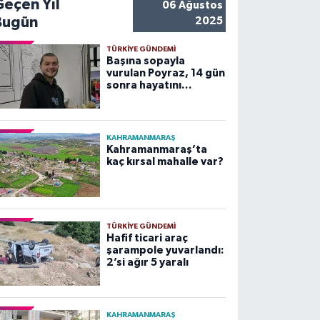
Geçen Yıl
06 Ağustos
Bugün
2025
TÜRKIYE GÜNDEMI
Başına sopayla
vurulan Poyraz, 14 gün
sonra hayatını
kaybetti
KAHRAMANMARAŞ
Kahramanmaraş’ta
kaç kırsal mahalle var?
TÜRKIYE GÜNDEMI
Hafif ticari araç
şarampole yuvarlandı:
2’si ağır 5 yaralı
KAHRAMANMARAŞ