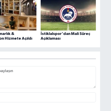
marlık &
İstiklalspor'dan Mali Süreç
n Hizmete Açıldı
Açıklaması