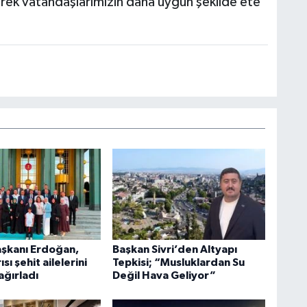
rek vatandaşlarımızın daha uygun şekilde ete
şkanı Erdoğan,
Başkan Sivri’den Altyapı
ısı şehit ailelerini
Tepkisi; “Musluklardan Su
ağırladı
Değil Hava Geliyor”