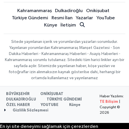
Kahramanmaraş
Dulkadiroğlu
Onikişubat
Türkiye Gündemi
Resmi İlan
Yazarlar
YouTube
Künye
İletişim
Sitede yayınlanan içerik ve yorumlardan yazarları sorumludur.
Yayınlanan yorumlardan Kahramanmaraş Manşet Gazetesi - Son
Dakika Haberleri - Kahramanmaraş Haberleri - Asayiş Haberleri -
Kahramanmaraş sorumlu tutulamaz. Sitedeki tüm harici linkler ayrı bir
sayfada açılır. Sitemizde yayınlanan haber, köşe yazıları ve
fotoğraflar izin alınmaksızın kaynak gösterilse dahi, herhangi bir
ortamda kullanılamaz ve yayınlanamaz
BÜYÜKŞEHİR
ONİKİŞUBAT
Haber Yazılımı:
DULKADİROĞLU
TÜRKİYE GÜNDEMİ
TE Bilişim
|
ÖZEL HABER
YOUTUBE
Künye
Copyright ©
Gizlilik Sözleşmesi
2026
En iyi site deneyimi sağlamak için çerezlerden