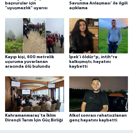
başvurular için
Savunma Anlaşması’ ile ilgili
"uyuşmazlık" uyarısı
açıklama
Kayıp kişi, 600 metrelik
İpek’i öldür*p, intih*ra
uçuruma yuvarlanan
kalkışmıştı; hayatını
aracında ölü bulundu
kaybetti
Kahramanmaraş'ta İklim
Alkol sonrası rahatsızlanan
Dirençli Tarım İçin Güç Birliği
genç hayatını kaybetti