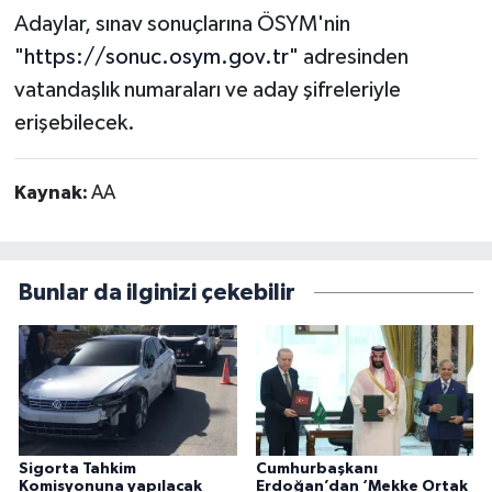
Adaylar, sınav sonuçlarına ÖSYM'nin
"
https://sonuc.osym.gov.tr
" adresinden
vatandaşlık numaraları ve aday şifreleriyle
erişebilecek.
Kaynak:
AA
Bunlar da ilginizi çekebilir
Sigorta Tahkim
Cumhurbaşkanı
Komisyonuna yapılacak
Erdoğan’dan ‘Mekke Ortak