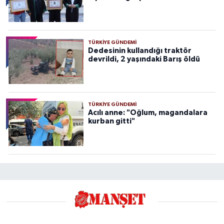
TÜRKIYE GÜNDEMI
Dedesinin kullandığı traktör
devrildi, 2 yaşındaki Barış öldü
TÜRKIYE GÜNDEMI
Acılı anne: "Oğlum, magandalara
kurban gitti"