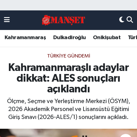
Künye
Kahramanmaraş Nöbetçi Eczaneler
Kahramanmaraş
Dulkadiroğlu
Onikişubat
Tür
DULKADİROĞLU
Kahramanmaraş Hava Durumu
KAHRAMANMARAŞ
Kahramanmaraş Trafik Yoğunluk Haritası
TÜRKIYE GÜNDEMI
Kahramanmaraşlı adaylar
ONİKİŞUBAT
Süper Lig Puan Durumu ve Fikstür
dikkat: ALES sonuçları
ÖZEL HABER
Tüm Manşetler
açıklandı
Ölçme, Seçme ve Yerleştirme Merkezi (ÖSYM),
Künye
Son Dakika Haberleri
2026 Akademik Personel ve Lisansüstü Eğitimi
Giriş Sınavı (2026-ALES/1) sonuçlarını açıkladı.
Haber Arşivi