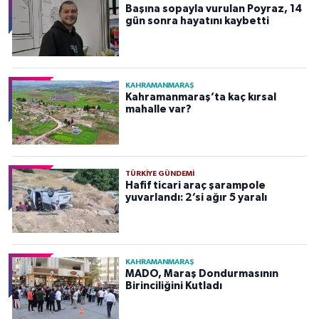
Başına sopayla vurulan Poyraz, 14
gün sonra hayatını kaybetti
KAHRAMANMARAŞ
Kahramanmaraş’ta kaç kırsal
mahalle var?
TÜRKIYE GÜNDEMI
Hafif ticari araç şarampole
yuvarlandı: 2’si ağır 5 yaralı
KAHRAMANMARAŞ
MADO, Maraş Dondurmasının
Birinciliğini Kutladı