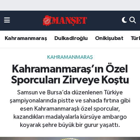
Künye
Kahramanmaraş Nöbetçi Eczaneler
Kahramanmaraş
Dulkadiroğlu
Onikişubat
Tür
DULKADİROĞLU
Kahramanmaraş Hava Durumu
KAHRAMANMARAŞ
Kahramanmaraş Trafik Yoğunluk Haritası
KAHRAMANMARAŞ
Kahramanmaraş’ın Özel
ONİKİŞUBAT
Süper Lig Puan Durumu ve Fikstür
Sporcuları Zirveye Koştu
ÖZEL HABER
Tüm Manşetler
Samsun ve Bursa’da düzenlenen Türkiye
şampiyonalarında pistte ve sahada fırtına gibi
Künye
Son Dakika Haberleri
esen Kahramanmaraşlı özel sporcular,
kazandıkları madalyalarla kürsüye ambargo
Haber Arşivi
koyarak şehre büyük bir gurur yaşattı.