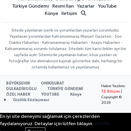
Türkiye Gündemi
Resmi İlan
Yazarlar
YouTube
Künye
İletişim
Sitede yayınlanan içerik ve yorumlardan yazarları sorumludur.
Yayınlanan yorumlardan Kahramanmaraş Manşet Gazetesi - Son
Dakika Haberleri - Kahramanmaraş Haberleri - Asayiş Haberleri -
Kahramanmaraş sorumlu tutulamaz. Sitedeki tüm harici linkler ayrı bir
sayfada açılır. Sitemizde yayınlanan haber, köşe yazıları ve
fotoğraflar izin alınmaksızın kaynak gösterilse dahi, herhangi bir
ortamda kullanılamaz ve yayınlanamaz
BÜYÜKŞEHİR
ONİKİŞUBAT
Haber Yazılımı:
DULKADİROĞLU
TÜRKİYE GÜNDEMİ
TE Bilişim
|
ÖZEL HABER
YOUTUBE
Künye
Copyright ©
Gizlilik Sözleşmesi
2026
En iyi site deneyimi sağlamak için çerezlerden
faydalanıyoruz. Detaylar için lütfen tıklayın.
Gizlilik