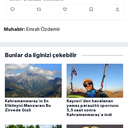
Muhabir:
Emrah Özdemir
Bunlar da ilginizi çekebilir
Kahramanmaraş'ın En
Kayseri'den havalanan
Etkileyici Manzarası Bu
yamaç paraşütü sporcusu
Zirvede Gizli
5,5 saat sonra
Kahramanmaraş'a indi