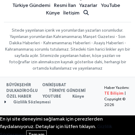
Türkiye Gündemi
Resmi İlan
Yazarlar
YouTube
Künye
İletişim
Sitede yayınlanan içerik ve yorumlardan yazarları sorumludur.
Yayınlanan yorumlardan Kahramanmaraş Manşet Gazetesi - Son
Dakika Haberleri - Kahramanmaraş Haberleri - Asayiş Haberleri -
Kahramanmaraş sorumlu tutulamaz. Sitedeki tüm harici linkler ayrı bir
sayfada açılır. Sitemizde yayınlanan haber, köşe yazıları ve
fotoğraflar izin alınmaksızın kaynak gösterilse dahi, herhangi bir
ortamda kullanılamaz ve yayınlanamaz
BÜYÜKŞEHİR
ONİKİŞUBAT
Haber Yazılımı:
DULKADİROĞLU
TÜRKİYE GÜNDEMİ
TE Bilişim
|
ÖZEL HABER
YOUTUBE
Künye
Copyright ©
Gizlilik Sözleşmesi
2026
En iyi site deneyimi sağlamak için çerezlerden
faydalanıyoruz. Detaylar için lütfen tıklayın.
Gizlilik
Sözleşmesi
Tamam