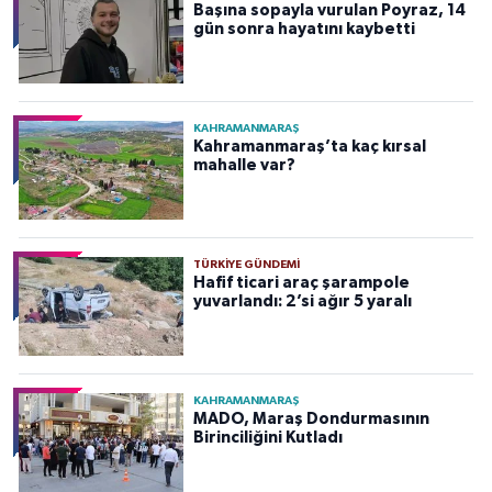
Başına sopayla vurulan Poyraz, 14
gün sonra hayatını kaybetti
KAHRAMANMARAŞ
Kahramanmaraş’ta kaç kırsal
mahalle var?
TÜRKIYE GÜNDEMI
Hafif ticari araç şarampole
yuvarlandı: 2’si ağır 5 yaralı
KAHRAMANMARAŞ
MADO, Maraş Dondurmasının
Birinciliğini Kutladı