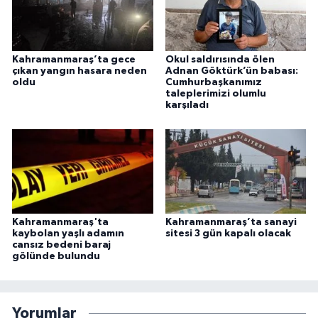
Kahramanmaraş’ta gece
Okul saldırısında ölen
çıkan yangın hasara neden
Adnan Göktürk’ün babası:
oldu
Cumhurbaşkanımız
taleplerimizi olumlu
karşıladı
Kahramanmaraş'ta
Kahramanmaraş’ta sanayi
kaybolan yaşlı adamın
sitesi 3 gün kapalı olacak
cansız bedeni baraj
gölünde bulundu
Yorumlar