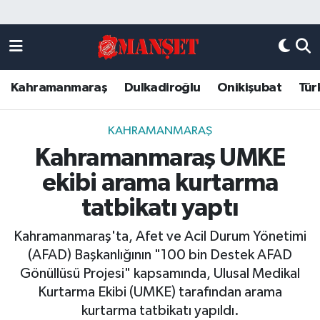
Künye
Kahramanmaraş Nöbetçi Eczaneler
Kahramanmaraş
Dulkadiroğlu
Onikişubat
Tür
DULKADİROĞLU
Kahramanmaraş Hava Durumu
KAHRAMANMARAŞ
Kahramanmaraş Trafik Yoğunluk Haritası
KAHRAMANMARAŞ
Kahramanmaraş UMKE
ONİKİŞUBAT
Süper Lig Puan Durumu ve Fikstür
ekibi arama kurtarma
ÖZEL HABER
Tüm Manşetler
tatbikatı yaptı
Kahramanmaraş'ta, Afet ve Acil Durum Yönetimi
Künye
Son Dakika Haberleri
(AFAD) Başkanlığının "100 bin Destek AFAD
Gönüllüsü Projesi" kapsamında, Ulusal Medikal
Haber Arşivi
Kurtarma Ekibi (UMKE) tarafından arama
kurtarma tatbikatı yapıldı.