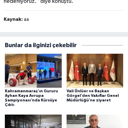
hedefliyoruz." diye konuştu.
Kaynak:
aa
Bunlar da ilginizi çekebilir
Kahramanmaraş’ın Gururu
Vali Ünlüer ve Başkan
Ayhan Kaya Avrupa
Görgel’den Vakıflar Genel
Şampiyonası’nda Kürsüye
Müdürlüğü’ne ziyaret
Çıktı