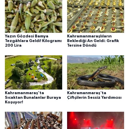
Yazın Gözdesi Bamya
Kahramanmaraşlıların
Tezgâhlara Geldi! Kilogramı
Beklediği An Geldi: Grafik
200 Lira
Tersine Döndü
Kahramanmaraş’ta
Kahramanmaraş'ta
Sıcaktan Bunalanlar Buraya
Çiftçilerin Sessiz Yardımcısı
Koşuyor!