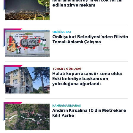
Kahramanmaraş’ın en çok tercih
edilen zirve mekanı
ONİKİŞUBAT
Onikişubat Belediyesi’nden Filistin
Temalı Anlamlı Çalışma
TÜRKIYE GÜNDEMI
Halatı kopan asansör sonu oldu:
Eski belediye başkanı son
yolculuğuna uğurlandı
KAHRAMANMARAŞ
Andırın Kırsalına 10 Bin Metrekare
Kilit Parke