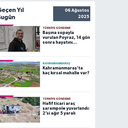
Geçen Yıl
06 Ağustos
Bugün
2025
TÜRKIYE GÜNDEMI
Başına sopayla
vurulan Poyraz, 14 gün
sonra hayatını
kaybetti
KAHRAMANMARAŞ
Kahramanmaraş’ta
kaç kırsal mahalle var?
TÜRKIYE GÜNDEMI
Hafif ticari araç
şarampole yuvarlandı:
2’si ağır 5 yaralı