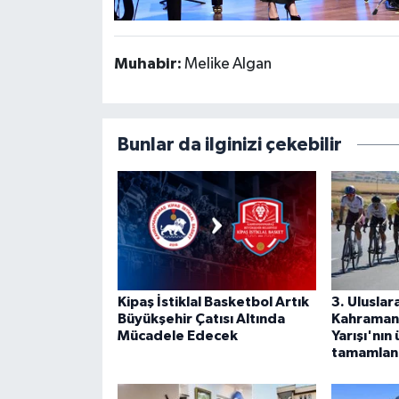
Muhabir:
Melike Algan
Bunlar da ilginizi çekebilir
Kipaş İstiklal Basketbol Artık
3. Uluslar
Büyükşehir Çatısı Altında
Kahramanm
Mücadele Edecek
Yarışı'nın
tamamlan