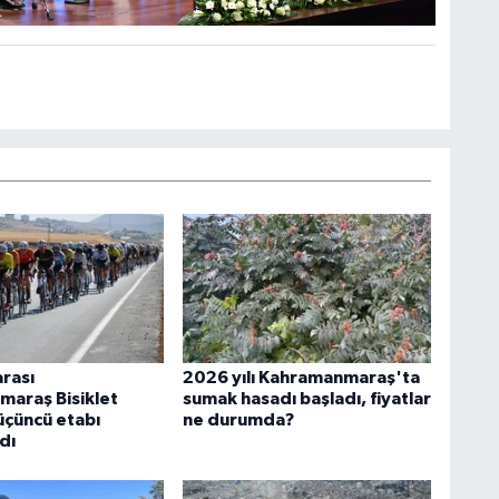
arası
2026 yılı Kahramanmaraş'ta
araş Bisiklet
sumak hasadı başladı, fiyatlar
 üçüncü etabı
ne durumda?
dı