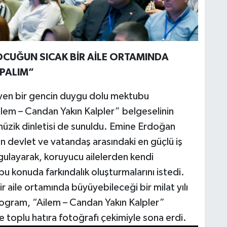
ÇOCUĞUN SICAK BİR AİLE ORTAMINDA
APALIM”
üyen bir gencin duygu dolu mektubu
Ailem – Candan Yakın Kalpler” belgeselinin
 müzik dinletisi de sunuldu. Emine Erdoğan
n devlet ve vatandaş arasındaki en güçlü iş
rgulayarak, koruyucu ailelerden kendi
bu konuda farkındalık oluşturmalarını istedi.
r aile ortamında büyüyebileceği bir milat yılı
Program, “Ailem – Candan Yakın Kalpler”
e toplu hatıra fotoğrafı çekimiyle sona erdi.