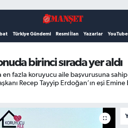
ubat
Türkiye Gündemi
Resmi İlan
Yazarlar
YouTube
da birinci sırada yer aldı
 fazla koruyucu aile başvurusuna sahip il 
kanı Recep Tayyip Erdoğan’ın eşi Emine 
Y