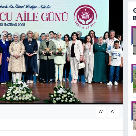
-
+
A
A