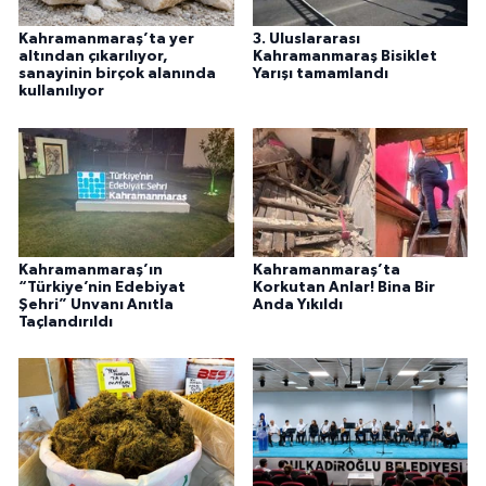
Kahramanmaraş’ta yer
3. Uluslararası
altından çıkarılıyor,
Kahramanmaraş Bisiklet
sanayinin birçok alanında
Yarışı tamamlandı
kullanılıyor
Kahramanmaraş’ın
Kahramanmaraş’ta
“Türkiye’nin Edebiyat
Korkutan Anlar! Bina Bir
Şehri” Unvanı Anıtla
Anda Yıkıldı
Taçlandırıldı