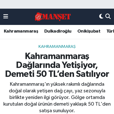
Künye
Kahramanmaraş Nöbetçi Eczaneler
Kahramanmaraş
Dulkadiroğlu
Onikişubat
Tür
DULKADİROĞLU
Kahramanmaraş Hava Durumu
KAHRAMANMARAŞ
Kahramanmaraş Trafik Yoğunluk Haritası
KAHRAMANMARAŞ
Kahramanmaraş
ONİKİŞUBAT
Süper Lig Puan Durumu ve Fikstür
Dağlarında Yetişiyor,
ÖZEL HABER
Tüm Manşetler
Demeti 50 TL’den Satılıyor
Kahramanmaraş'ın yüksek rakımlı dağlarında
Künye
Son Dakika Haberleri
doğal olarak yetişen dağ çayı, yaz sezonuyla
birlikte yeniden ilgi görüyor. Gölge ortamda
Haber Arşivi
kurutulan doğal ürünün demeti yaklaşık 50 TL'den
satışa sunuluyor.