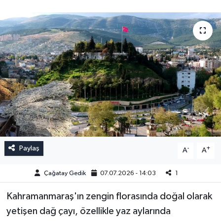
Paylaş
-
+
A
A
Çağatay Gedik
07.07.2026 - 14:03
1
Kahramanmaraş'ın zengin florasında doğal olarak
yetişen dağ çayı, özellikle yaz aylarında