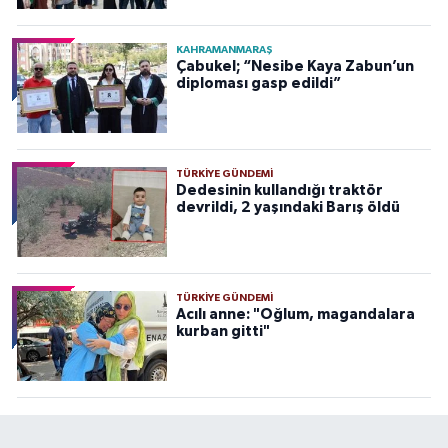
KAHRAMANMARAŞ
Çabukel; “Nesibe Kaya Zabun’un
diploması gasp edildi”
TÜRKIYE GÜNDEMI
Dedesinin kullandığı traktör
devrildi, 2 yaşındaki Barış öldü
TÜRKIYE GÜNDEMI
Acılı anne: "Oğlum, magandalara
kurban gitti"