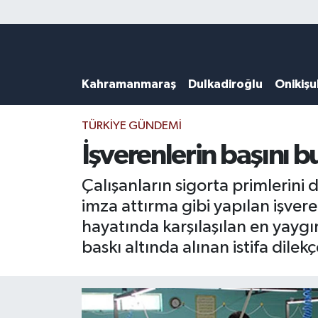
Künye
Kahramanmaraş Nöbetçi Eczaneler
Kahramanmaraş
Dulkadiroğlu
Onikiş
DULKADİROĞLU
Kahramanmaraş Hava Durumu
KAHRAMANMARAŞ
Kahramanmaraş Trafik Yoğunluk Haritası
TÜRKIYE GÜNDEMI
İşverenlerin başını bu
ONİKİŞUBAT
Süper Lig Puan Durumu ve Fikstür
Çalışanların sigorta primlerini 
ÖZEL HABER
Tüm Manşetler
imza attırma gibi yapılan işver
hayatında karşılaşılan en yaygın
Künye
Son Dakika Haberleri
baskı altında alınan istifa dile
Haber Arşivi