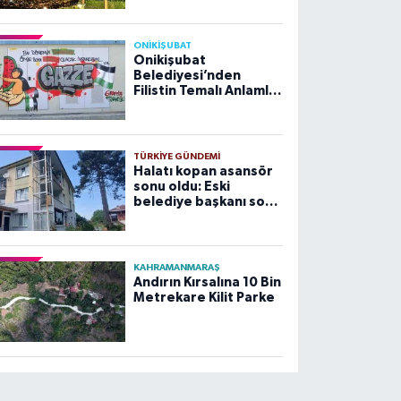
ONİKİŞUBAT
Onikişubat
Belediyesi’nden
Filistin Temalı Anlamlı
Çalışma
TÜRKIYE GÜNDEMI
Halatı kopan asansör
sonu oldu: Eski
belediye başkanı son
yolculuğuna uğurlandı
KAHRAMANMARAŞ
Andırın Kırsalına 10 Bin
Metrekare Kilit Parke