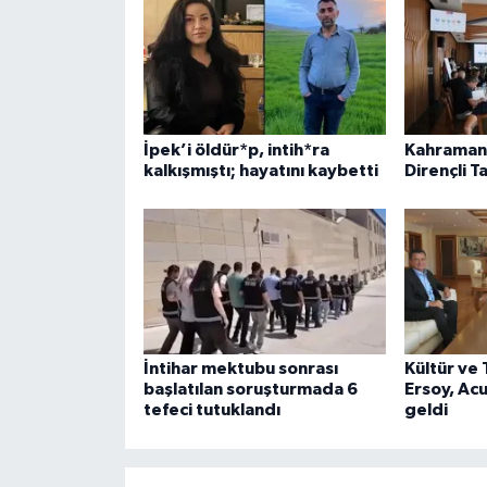
İpek’i öldür*p, intih*ra
Kahramanm
kalkışmıştı; hayatını kaybetti
Dirençli Ta
İntihar mektubu sonrası
Kültür ve
başlatılan soruşturmada 6
Ersoy, Acun
tefeci tutuklandı
geldi