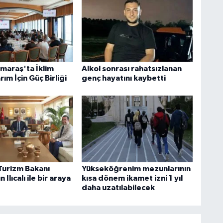
araş'ta İklim
Alkol sonrası rahatsızlanan
rım İçin Güç Birliği
genç hayatını kaybetti
 Turizm Bakanı
Yükseköğrenim mezunlarının
 Ilıcalı ile bir araya
kısa dönem ikamet izni 1 yıl
daha uzatılabilecek