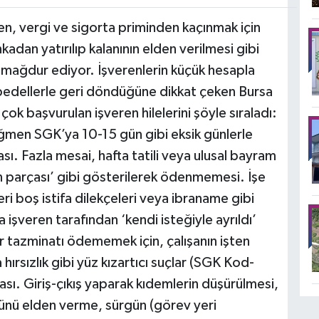
, vergi ve sigorta priminden kaçınmak için
adan yatırılıp kalanının elden verilmesi gibi
arı mağdur ediyor. İşverenlerin küçük hesapla
 bedellerle geri döndüğüne dikkat çeken Bursa
ok başvurulan işveren hilelerini şöyle sıraladı:
ğmen SGK’ya 10-15 gün gibi eksik günlerle
sı. Fazla mesai, hafta tatili veya ulusal bayram
n parçası’ gibi gösterilerek ödenmemesi. İşe
eri boş istifa dilekçeleri veya ibraname gibi
a işveren tarafından ‘kendi isteğiyle ayrıldı’
r tazminatı ödememek için, çalışanın işten
a hırsızlık gibi yüz kızartıcı suçlar (SGK Kod-
ası. Giriş-çıkış yaparak kıdemlerin düşürülmesi,
ünü elden verme, sürgün (görev yeri