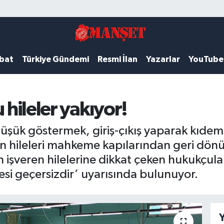
ubat
Türkiye Gündemi
Resmi İlan
Yazarlar
YouTube
 hileler yakıyor!
düşük göstermek, giriş-çıkış yaparak kıdemi 
en hileleri mahkeme kapılarından geri dönü
 işveren hilelerine dikkat çeken hukukçular
kçesi geçersizdir’ uyarısında bulunuyor.
Y