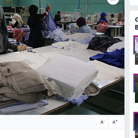
-
+
A
A