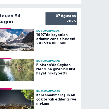
Geçen Yıl
07 Ağustos
Bugün
2025
KAHRAMANMARAŞ
1997’de kaybolan
adamın cansız bedeni
2025’te bulundu
KAHRAMANMARAŞ
Elbistan’da Ceyhan
Nehri'ne giren bir kişi
hayatını kaybetti
KAHRAMANMARAŞ
Kahramanmaraş’ın en
çok tercih edilen zirve
mekanı