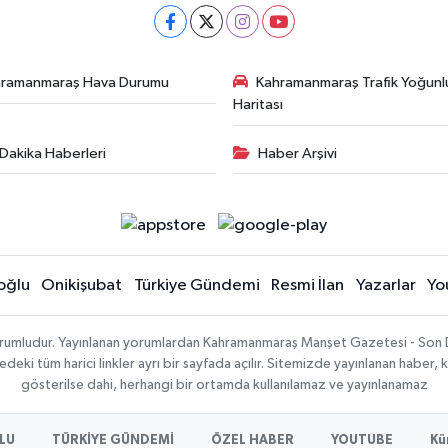
hramanmaraş Hava Durumu
Kahramanmaraş Trafik Yoğunl
Haritası
Dakika Haberleri
Haber Arşivi
oğlu
Onikişubat
Türkiye Gündemi
Resmi İlan
Yazarlar
Yo
sorumludur. Yayınlanan yorumlardan Kahramanmaraş Manşet Gazetesi - Son 
ki tüm harici linkler ayrı bir sayfada açılır. Sitemizde yayınlanan haber, k
gösterilse dahi, herhangi bir ortamda kullanılamaz ve yayınlanamaz
LU
TÜRKİYE GÜNDEMİ
ÖZEL HABER
YOUTUBE
Kü