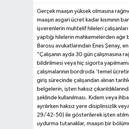
Gerçek maaşın yüksek olmasına rağmen
maaşın asgari ücret kadar kısmının bank
işverenlerin muhtelif hileleri çalışanl
yaptığı hilelerin mahkemelerden ağır
Barosu avukatlarından Enes Şenay, en ç
"Çalışanın ayda 30 gün çalışmasına ra
bildirilmesi veya hiç sigorta yapılmama
çalışmalarının bordroda ‘temel ücreti
giriş sürecinde çalışandan alınan tarihl
belgelerin, işten haksız çıkarıldıklarınd
şeklinde kullanılması. Kıdem veya ihba
ayrılırken haksız yere disiplinsizlik vey
29/42-50) ile gösterilerek işten atılm
uydurma tutanaklar, maaşın bir bölüm