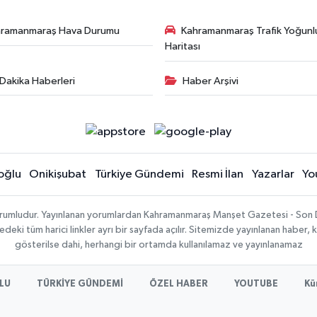
hramanmaraş Hava Durumu
Kahramanmaraş Trafik Yoğunl
Haritası
Dakika Haberleri
Haber Arşivi
oğlu
Onikişubat
Türkiye Gündemi
Resmi İlan
Yazarlar
Yo
sorumludur. Yayınlanan yorumlardan Kahramanmaraş Manşet Gazetesi - Son 
ki tüm harici linkler ayrı bir sayfada açılır. Sitemizde yayınlanan haber, k
gösterilse dahi, herhangi bir ortamda kullanılamaz ve yayınlanamaz
LU
TÜRKİYE GÜNDEMİ
ÖZEL HABER
YOUTUBE
Kü