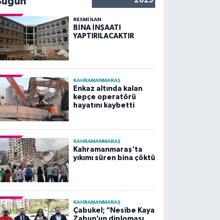
Bugün
2025
RESMİ İLAN
BİNA İNŞAATI
YAPTIRILACAKTIR
KAHRAMANMARAŞ
Enkaz altında kalan
kepçe operatörü
hayatını kaybetti
KAHRAMANMARAŞ
Kahramanmaraş'ta
yıkımı süren bina çöktü
KAHRAMANMARAŞ
Çabukel; “Nesibe Kaya
Zabun’un diploması