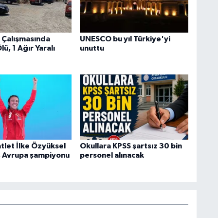
 Çalışmasında
UNESCO bu yıl Türkiye'yi
lü, 1 Ağır Yaralı
unuttu
atlet İlke Özyüksel
Okullara KPSS şartsız 30 bin
, Avrupa şampiyonu
personel alınacak