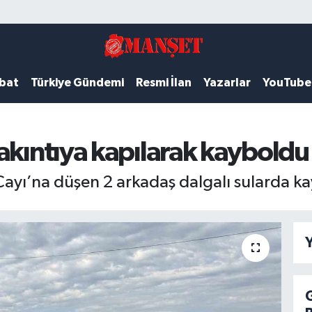
ubat
Türkiye Gündemi
Resmi İlan
Yazarlar
YouTube
akıntıya kapılarak kayboldu
 Çayı’na düşen 2 arkadaş dalgalı sularda k
Y