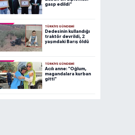
gasp edildi”
TÜRKIYE GÜNDEMI
Dedesinin kullandığı
traktör devrildi, 2
yaşındaki Barış öldü
TÜRKIYE GÜNDEMI
Acılı anne: "Oğlum,
magandalara kurban
gitti"