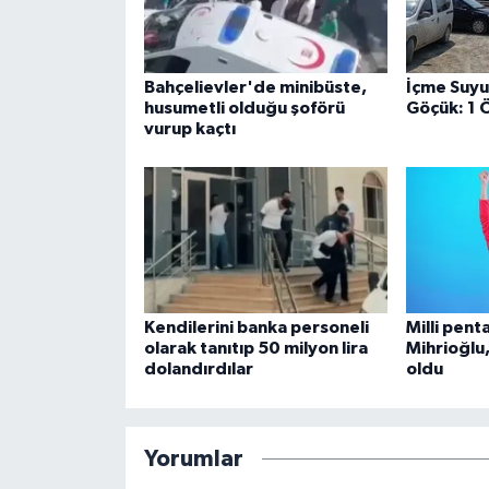
Bahçelievler'de minibüste,
İçme Suyu
husumetli olduğu şoförü
Göçük: 1 Ö
vurup kaçtı
Kendilerini banka personeli
Milli pent
olarak tanıtıp 50 milyon lira
Mihrioğlu
dolandırdılar
oldu
Yorumlar