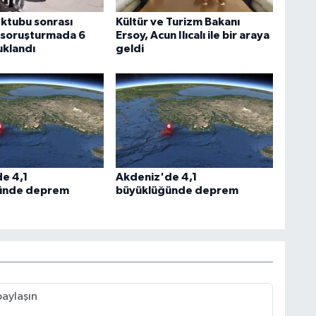
ektubu sonrası
Kültür ve Turizm Bakanı
n soruşturmada 6
Ersoy, Acun Ilıcalı ile bir araya
uklandı
geldi
e 4,1
Akdeniz'de 4,1
ünde deprem
büyüklüğünde deprem