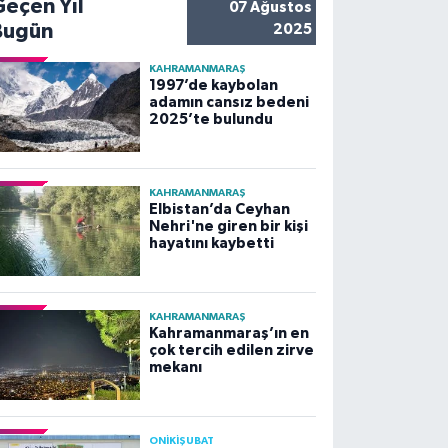
Geçen Yıl
07 Ağustos
Bugün
2025
KAHRAMANMARAŞ
1997’de kaybolan
adamın cansız bedeni
2025’te bulundu
KAHRAMANMARAŞ
Elbistan’da Ceyhan
Nehri'ne giren bir kişi
hayatını kaybetti
KAHRAMANMARAŞ
Kahramanmaraş’ın en
çok tercih edilen zirve
mekanı
ONİKİŞUBAT