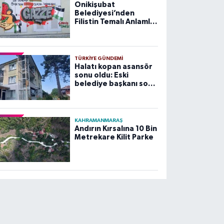
Onikişubat
Belediyesi’nden
Filistin Temalı Anlamlı
Çalışma
TÜRKIYE GÜNDEMI
Halatı kopan asansör
sonu oldu: Eski
belediye başkanı son
yolculuğuna uğurlandı
KAHRAMANMARAŞ
Andırın Kırsalına 10 Bin
Metrekare Kilit Parke