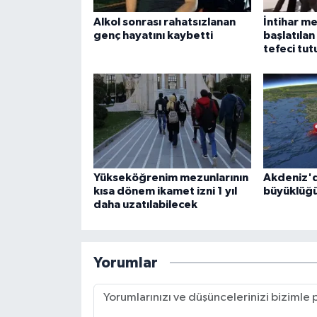
Alkol sonrası rahatsızlanan
İntihar m
genç hayatını kaybetti
başlatıla
tefeci tut
Yükseköğrenim mezunlarının
Akdeniz'd
kısa dönem ikamet izni 1 yıl
büyüklüğ
daha uzatılabilecek
Yorumlar