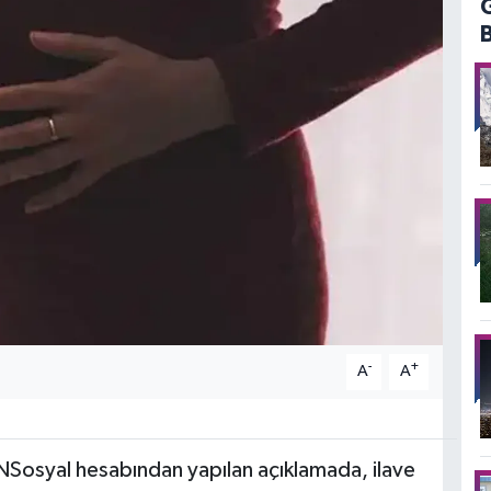
-
+
A
A
 NSosyal hesabından yapılan açıklamada, ilave