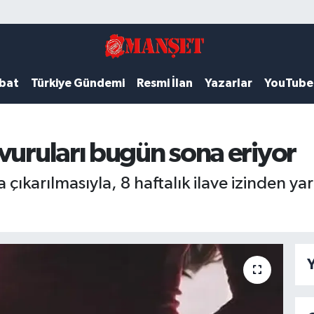
ubat
Türkiye Gündemi
Resmi İlan
Yazarlar
YouTube
vuruları bugün sona eriyor
çıkarılmasıyla, 8 haftalık ilave izinden ya
Y