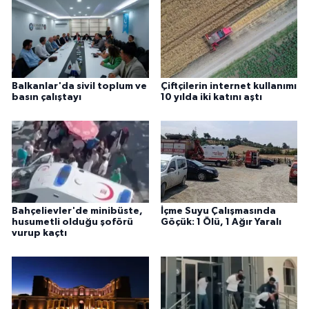
Balkanlar'da sivil toplum ve
Çiftçilerin internet kullanımı
basın çalıştayı
10 yılda iki katını aştı
Bahçelievler'de minibüste,
İçme Suyu Çalışmasında
husumetli olduğu şoförü
Göçük: 1 Ölü, 1 Ağır Yaralı
vurup kaçtı