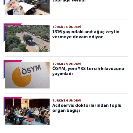
toprağa verildi
TÜRKIYE GÜNDEMI
1316 yaşındaki anıt ağaç zeytin
vermeye devam ediyor
TÜRKIYE GÜNDEMI
ÖSYM, yeni YKS tercih kılavuzunu
yayımladı
TÜRKIYE GÜNDEMI
Acil servis doktorlarından toplu
organ bağışı