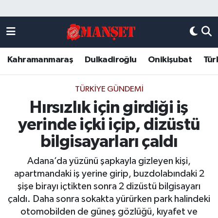
Künye
Kahramanmaraş Nöbetçi Eczaneler
Kahramanmaraş
Dulkadiroğlu
Onikişubat
Tür
DULKADİROĞLU
Kahramanmaraş Hava Durumu
KAHRAMANMARAŞ
Kahramanmaraş Trafik Yoğunluk Haritası
TÜRKIYE GÜNDEMI
Hırsızlık için girdiği iş
ONİKİŞUBAT
Süper Lig Puan Durumu ve Fikstür
yerinde içki içip, dizüstü
ÖZEL HABER
Tüm Manşetler
bilgisayarları çaldı
Adana’da yüzünü şapkayla gizleyen kişi,
Künye
Son Dakika Haberleri
apartmandaki iş yerine girip, buzdolabındaki 2
şişe birayı içtikten sonra 2 dizüstü bilgisayarı
Haber Arşivi
çaldı. Daha sonra sokakta yürürken park halindeki
otomobilden de güneş gözlüğü, kıyafet ve