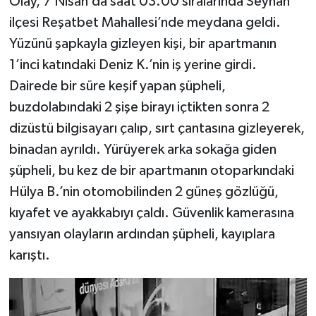
Olay, 7 Nisan’da saat 03.00 sıralarında Seyhan
ilçesi Reşatbet Mahallesi’nde meydana geldi.
Yüzünü şapkayla gizleyen kişi, bir apartmanın
1’inci katındaki Deniz K.’nin iş yerine girdi.
Dairede bir süre keşif yapan şüpheli,
buzdolabındaki 2 şişe birayı içtikten sonra 2
dizüstü bilgisayarı çalıp, sırt çantasına gizleyerek,
binadan ayrıldı. Yürüyerek arka sokağa giden
şüpheli, bu kez de bir apartmanın otoparkındaki
Hülya B.’nin otomobilinden 2 güneş gözlüğü,
kıyafet ve ayakkabıyı çaldı. Güvenlik kamerasına
yansıyan olayların ardından şüpheli, kayıplara
karıştı.