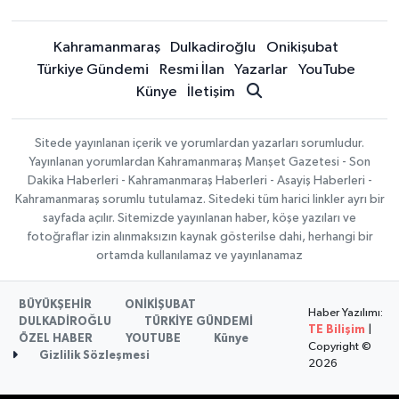
Kahramanmaraş
Dulkadiroğlu
Onikişubat
Türkiye Gündemi
Resmi İlan
Yazarlar
YouTube
Künye
İletişim
Sitede yayınlanan içerik ve yorumlardan yazarları sorumludur.
Yayınlanan yorumlardan Kahramanmaraş Manşet Gazetesi - Son
Dakika Haberleri - Kahramanmaraş Haberleri - Asayiş Haberleri -
Kahramanmaraş sorumlu tutulamaz. Sitedeki tüm harici linkler ayrı bir
sayfada açılır. Sitemizde yayınlanan haber, köşe yazıları ve
fotoğraflar izin alınmaksızın kaynak gösterilse dahi, herhangi bir
ortamda kullanılamaz ve yayınlanamaz
BÜYÜKŞEHİR
ONİKİŞUBAT
Haber Yazılımı:
DULKADİROĞLU
TÜRKİYE GÜNDEMİ
TE Bilişim
|
ÖZEL HABER
YOUTUBE
Künye
Copyright ©
Gizlilik Sözleşmesi
2026