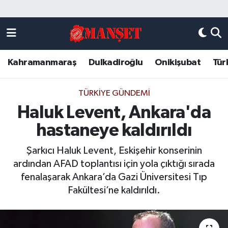
Künye
Kahramanmaraş Nöbetçi Eczaneler
Kahramanmaraş
Dulkadiroğlu
Onikişubat
Tür
DULKADİROĞLU
Kahramanmaraş Hava Durumu
KAHRAMANMARAŞ
Kahramanmaraş Trafik Yoğunluk Haritası
TÜRKIYE GÜNDEMI
Haluk Levent, Ankara'da
ONİKİŞUBAT
Süper Lig Puan Durumu ve Fikstür
hastaneye kaldırıldı
ÖZEL HABER
Tüm Manşetler
Şarkıcı Haluk Levent, Eskişehir konserinin
ardından AFAD toplantısı için yola çıktığı sırada
Künye
Son Dakika Haberleri
fenalaşarak Ankara’da Gazi Üniversitesi Tıp
Fakültesi’ne kaldırıldı.
Haber Arşivi