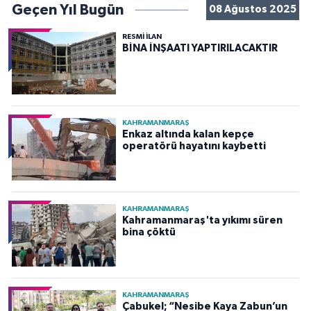
Geçen Yıl Bugün
08 Ağustos 2025
RESMİ İLAN
BİNA İNŞAATI YAPTIRILACAKTIR
KAHRAMANMARAŞ
Enkaz altında kalan kepçe
operatörü hayatını kaybetti
KAHRAMANMARAŞ
Kahramanmaraş'ta yıkımı süren
bina çöktü
KAHRAMANMARAŞ
Çabukel; “Nesibe Kaya Zabun’un