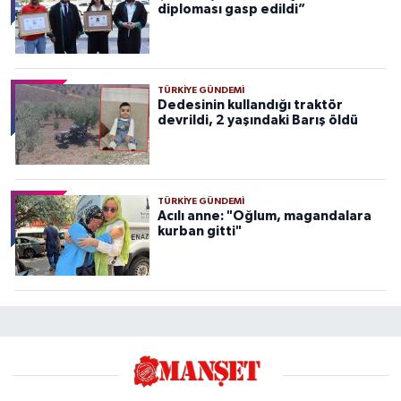
diploması gasp edildi”
TÜRKIYE GÜNDEMI
Dedesinin kullandığı traktör
devrildi, 2 yaşındaki Barış öldü
TÜRKIYE GÜNDEMI
Acılı anne: "Oğlum, magandalara
kurban gitti"