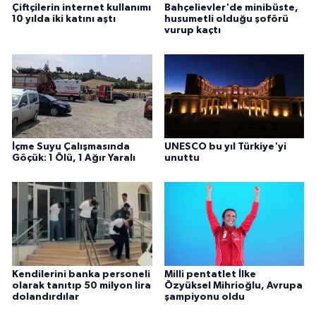
Çiftçilerin internet kullanımı
Bahçelievler'de minibüste,
10 yılda iki katını aştı
husumetli olduğu şoförü
vurup kaçtı
İçme Suyu Çalışmasında
UNESCO bu yıl Türkiye'yi
Göçük: 1 Ölü, 1 Ağır Yaralı
unuttu
Kendilerini banka personeli
Milli pentatlet İlke
olarak tanıtıp 50 milyon lira
Özyüksel Mihrioğlu, Avrupa
dolandırdılar
şampiyonu oldu