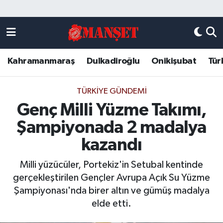
Künye
Kahramanmaraş Nöbetçi Eczaneler
Kahramanmaraş
Dulkadiroğlu
Onikişubat
Tür
DULKADİROĞLU
Kahramanmaraş Hava Durumu
KAHRAMANMARAŞ
Kahramanmaraş Trafik Yoğunluk Haritası
TÜRKIYE GÜNDEMI
Genç Milli Yüzme Takımı,
ONİKİŞUBAT
Süper Lig Puan Durumu ve Fikstür
Şampiyonada 2 madalya
ÖZEL HABER
Tüm Manşetler
kazandı
Milli yüzücüler, Portekiz'in Setubal kentinde
Künye
Son Dakika Haberleri
gerçekleştirilen Gençler Avrupa Açık Su Yüzme
Şampiyonası'nda birer altın ve gümüş madalya
Haber Arşivi
elde etti.