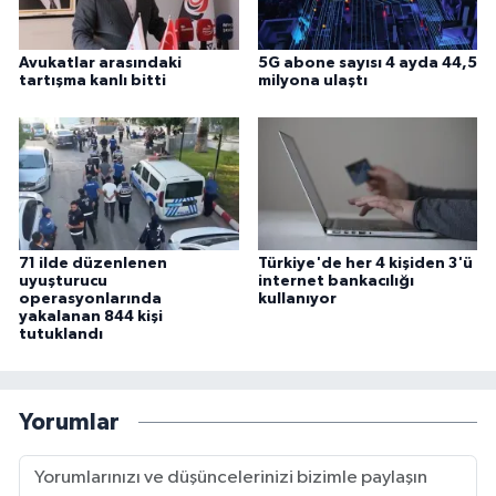
Avukatlar arasındaki
5G abone sayısı 4 ayda 44,5
tartışma kanlı bitti
milyona ulaştı
71 ilde düzenlenen
Türkiye'de her 4 kişiden 3'ü
uyuşturucu
internet bankacılığı
operasyonlarında
kullanıyor
yakalanan 844 kişi
tutuklandı
Yorumlar