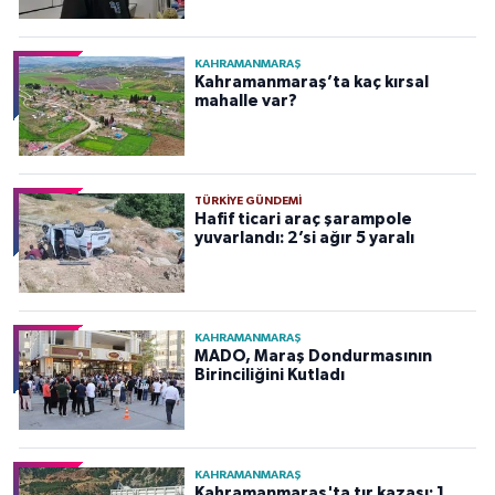
KAHRAMANMARAŞ
Kahramanmaraş’ta kaç kırsal
mahalle var?
TÜRKIYE GÜNDEMI
Hafif ticari araç şarampole
yuvarlandı: 2’si ağır 5 yaralı
KAHRAMANMARAŞ
MADO, Maraş Dondurmasının
Birinciliğini Kutladı
KAHRAMANMARAŞ
Kahramanmaraş'ta tır kazası: 1