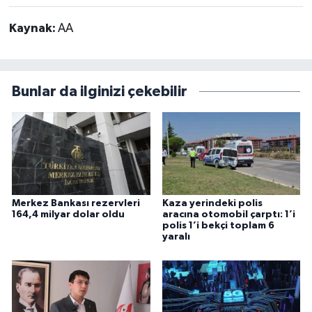
Kaynak:
AA
Bunlar da ilginizi çekebilir
Merkez Bankası rezervleri
Kaza yerindeki polis
164,4 milyar dolar oldu
aracına otomobil çarptı: 1’i
polis 1’i bekçi toplam 6
yaralı