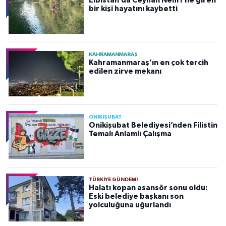
Elbistan’da Ceyhan Nehri'ne giren
bir kişi hayatını kaybetti
KAHRAMANMARAŞ
Kahramanmaraş’ın en çok tercih
edilen zirve mekanı
ONİKİŞUBAT
Onikişubat Belediyesi’nden Filistin
Temalı Anlamlı Çalışma
TÜRKIYE GÜNDEMI
Halatı kopan asansör sonu oldu:
Eski belediye başkanı son
yolculuğuna uğurlandı