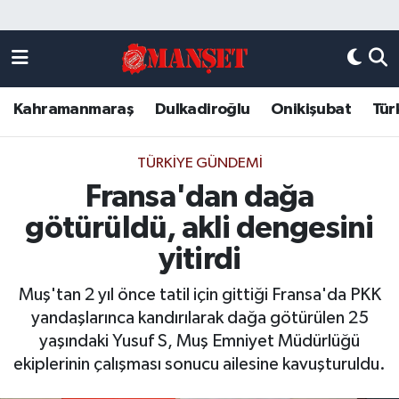
Künye
Kahramanmaraş Nöbetçi Eczaneler
Kahramanmaraş
Dulkadiroğlu
Onikişubat
Tür
DULKADİROĞLU
Kahramanmaraş Hava Durumu
KAHRAMANMARAŞ
Kahramanmaraş Trafik Yoğunluk Haritası
TÜRKIYE GÜNDEMI
Fransa'dan dağa
ONİKİŞUBAT
Süper Lig Puan Durumu ve Fikstür
götürüldü, akli dengesini
ÖZEL HABER
Tüm Manşetler
yitirdi
Muş'tan 2 yıl önce tatil için gittiği Fransa'da PKK
Künye
Son Dakika Haberleri
yandaşlarınca kandırılarak dağa götürülen 25
yaşındaki Yusuf S, Muş Emniyet Müdürlüğü
Haber Arşivi
ekiplerinin çalışması sonucu ailesine kavuşturuldu.