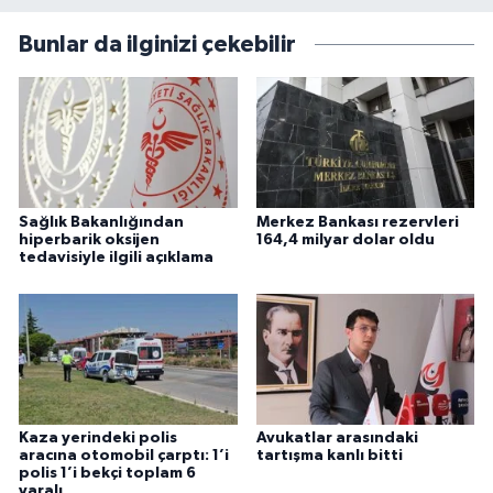
Bunlar da ilginizi çekebilir
Sağlık Bakanlığından
Merkez Bankası rezervleri
hiperbarik oksijen
164,4 milyar dolar oldu
tedavisiyle ilgili açıklama
Kaza yerindeki polis
Avukatlar arasındaki
aracına otomobil çarptı: 1’i
tartışma kanlı bitti
polis 1’i bekçi toplam 6
yaralı