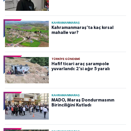
KAHRAMANMARAŞ
Kahramanmaraş’ta kaç kırsal
mahalle var?
TÜRKIYE GÜNDEMI
Hafif ticari araç şarampole
yuvarlandı: 2’si ağır 5 yaralı
KAHRAMANMARAŞ
MADO, Maraş Dondurmasının
Birinciliğini Kutladı