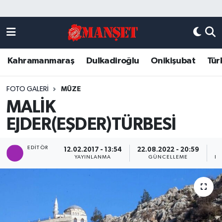
Künye
Kahramanmaraş Nöbetçi Eczaneler
Kahramanmaraş
Dulkadiroğlu
Onikişubat
Tür
DULKADİROĞLU
Kahramanmaraş Hava Durumu
KAHRAMANMARAŞ
Kahramanmaraş Trafik Yoğunluk Haritası
FOTO GALERI
MÜZE
MALİK
ONİKİŞUBAT
Süper Lig Puan Durumu ve Fikstür
EJDER(EŞDER)TÜRBESİ
ÖZEL HABER
Tüm Manşetler
EDITÖR
12.02.2017 - 13:54
22.08.2022 - 20:59
YAYINLANMA
GÜNCELLEME
PA
Künye
Son Dakika Haberleri
Haber Arşivi