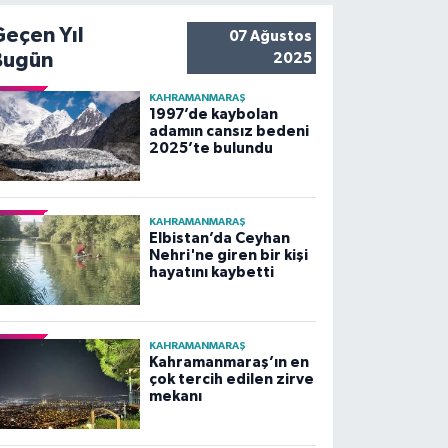
Geçen Yıl
07 Ağustos
Bugün
2025
KAHRAMANMARAŞ
1997’de kaybolan
adamın cansız bedeni
2025’te bulundu
KAHRAMANMARAŞ
Elbistan’da Ceyhan
Nehri'ne giren bir kişi
hayatını kaybetti
KAHRAMANMARAŞ
Kahramanmaraş’ın en
çok tercih edilen zirve
mekanı