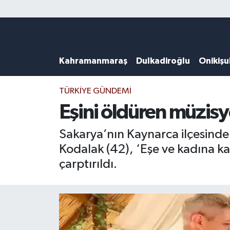
Künye
Kahramanmaraş Nöbetçi Eczaneler
Kahramanmaraş
Dulkadiroğlu
Onikiş
DULKADİROĞLU
Kahramanmaraş Hava Durumu
KAHRAMANMARAŞ
Kahramanmaraş Trafik Yoğunluk Haritası
TÜRKIYE GÜNDEMI
Eşini öldüren müzisy
ONİKİŞUBAT
Süper Lig Puan Durumu ve Fikstür
Sakarya’nın Kaynarca ilçesinde
ÖZEL HABER
Tüm Manşetler
Kodalak (42), ‘Eşe ve kadına k
çarptırıldı.
Künye
Son Dakika Haberleri
Haber Arşivi