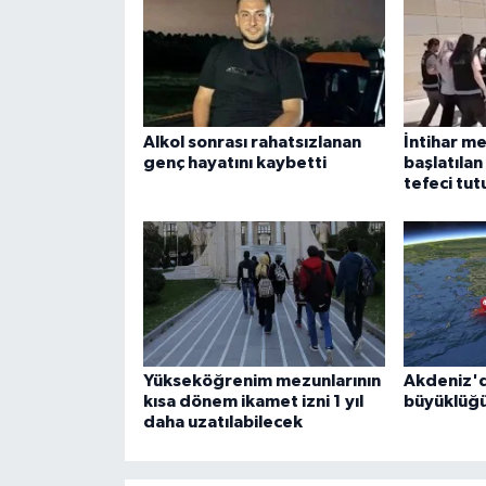
Alkol sonrası rahatsızlanan
İntihar m
genç hayatını kaybetti
başlatıla
tefeci tut
Yükseköğrenim mezunlarının
Akdeniz'd
kısa dönem ikamet izni 1 yıl
büyüklüğ
daha uzatılabilecek