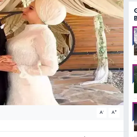
-
+
A
A