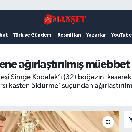
ubat
Türkiye Gündemi
Resmi İlan
Yazarlar
YouTube
ene ağırlaştırılmış müebbet
 eşi Simge Kodalak’ı (32) boğazını kesere
arşı kasten öldürme’ suçundan ağırlaştırı
Y