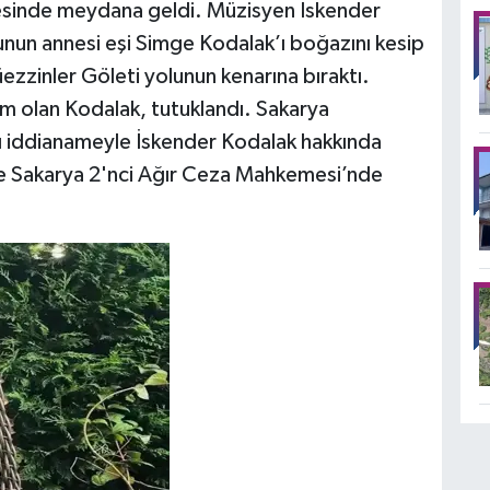
çesinde meydana geldi. Müzisyen İskender
unun annesi eşi Simge Kodalak’ı boğazını kesip
zzinler Göleti yolunun kenarına bıraktı.
im olan Kodalak, tutuklandı. Sakarya
ğı iddianameyle İskender Kodalak hakkında
yle Sakarya 2'nci Ağır Ceza Mahkemesi’nde