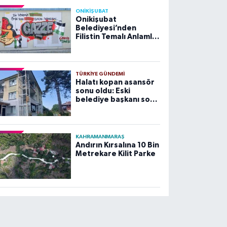
ONİKİŞUBAT
Onikişubat
Belediyesi’nden
Filistin Temalı Anlamlı
Çalışma
TÜRKIYE GÜNDEMI
Halatı kopan asansör
sonu oldu: Eski
belediye başkanı son
yolculuğuna uğurlandı
KAHRAMANMARAŞ
Andırın Kırsalına 10 Bin
Metrekare Kilit Parke