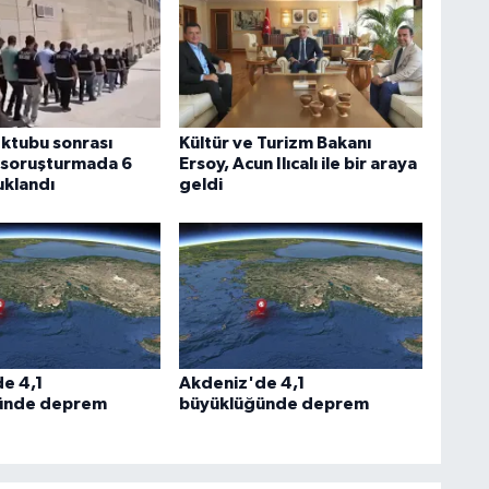
ektubu sonrası
Kültür ve Turizm Bakanı
n soruşturmada 6
Ersoy, Acun Ilıcalı ile bir araya
uklandı
geldi
e 4,1
Akdeniz'de 4,1
ünde deprem
büyüklüğünde deprem