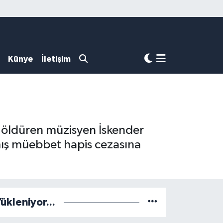
Künye
İletişim
k öldüren müzisyen İskender
lmış müebbet hapis cezasına
ükleniyor...