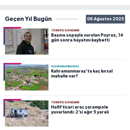
Geçen Yıl Bugün
06 Ağustos 2025
TÜRKIYE GÜNDEMI
Başına sopayla vurulan Poyraz, 14
gün sonra hayatını kaybetti
KAHRAMANMARAŞ
Kahramanmaraş’ta kaç kırsal
mahalle var?
TÜRKIYE GÜNDEMI
Hafif ticari araç şarampole
yuvarlandı: 2’si ağır 5 yaralı