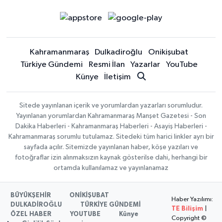
Kahramanmaraş
Dulkadiroğlu
Onikişubat
Türkiye Gündemi
Resmi İlan
Yazarlar
YouTube
Künye
İletişim
Sitede yayınlanan içerik ve yorumlardan yazarları sorumludur.
Yayınlanan yorumlardan Kahramanmaraş Manşet Gazetesi - Son
Dakika Haberleri - Kahramanmaraş Haberleri - Asayiş Haberleri -
Kahramanmaraş sorumlu tutulamaz. Sitedeki tüm harici linkler ayrı bir
sayfada açılır. Sitemizde yayınlanan haber, köşe yazıları ve
fotoğraflar izin alınmaksızın kaynak gösterilse dahi, herhangi bir
ortamda kullanılamaz ve yayınlanamaz
BÜYÜKŞEHİR
ONİKİŞUBAT
Haber Yazılımı:
DULKADİROĞLU
TÜRKİYE GÜNDEMİ
TE Bilişim
|
ÖZEL HABER
YOUTUBE
Künye
Copyright ©