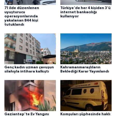
71 ilde düzenlenen
Türkiye'de her 4 kişiden 3'ü
uyuşturucu
internet bankacılığı
operasyonlarında
kullanıyor
yakalanan 844 kişi
tutuklandı
Genç kadın uzman çavuşun
Kahramanmaraşlıların
silahıyla intihara kalkıştı
Beklediği Karar Yayımlandı
Gaziantep’te Ev Yangını
Komşuları şüphesinde haklı