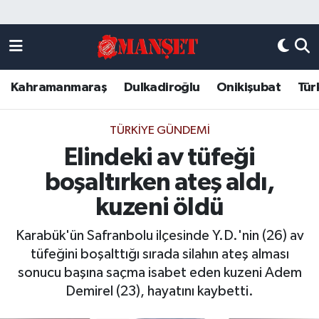
Künye
Kahramanmaraş Nöbetçi Eczaneler
Kahramanmaraş
Dulkadiroğlu
Onikişubat
Tür
DULKADİROĞLU
Kahramanmaraş Hava Durumu
KAHRAMANMARAŞ
Kahramanmaraş Trafik Yoğunluk Haritası
TÜRKIYE GÜNDEMI
Elindeki av tüfeği
ONİKİŞUBAT
Süper Lig Puan Durumu ve Fikstür
boşaltırken ateş aldı,
ÖZEL HABER
Tüm Manşetler
kuzeni öldü
Karabük'ün Safranbolu ilçesinde Y.D.'nin (26) av
Künye
Son Dakika Haberleri
tüfeğini boşalttığı sırada silahın ateş alması
sonucu başına saçma isabet eden kuzeni Adem
Haber Arşivi
Demirel (23), hayatını kaybetti.