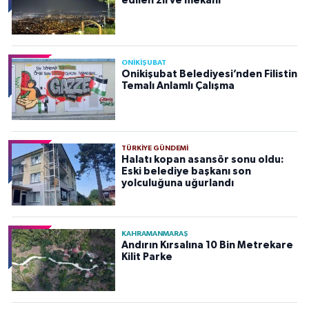
edilen zirve mekanı
ONİKİŞUBAT
Onikişubat Belediyesi’nden Filistin
Temalı Anlamlı Çalışma
TÜRKIYE GÜNDEMI
Halatı kopan asansör sonu oldu:
Eski belediye başkanı son
yolculuğuna uğurlandı
KAHRAMANMARAŞ
Andırın Kırsalına 10 Bin Metrekare
Kilit Parke