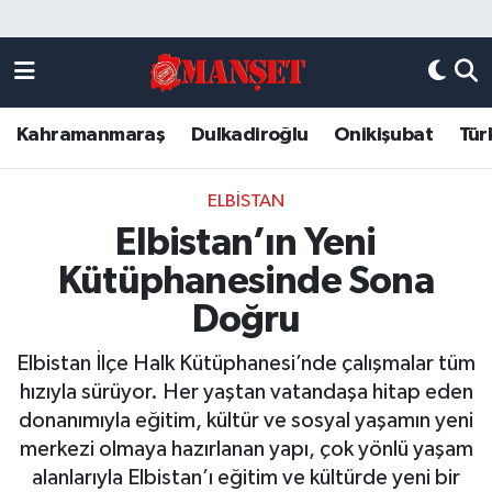
Künye
Kahramanmaraş Nöbetçi Eczaneler
Kahramanmaraş
Dulkadiroğlu
Onikişubat
Tür
DULKADİROĞLU
Kahramanmaraş Hava Durumu
KAHRAMANMARAŞ
Kahramanmaraş Trafik Yoğunluk Haritası
ELBISTAN
Elbistan’ın Yeni
ONİKİŞUBAT
Süper Lig Puan Durumu ve Fikstür
Kütüphanesinde Sona
ÖZEL HABER
Tüm Manşetler
Doğru
Elbistan İlçe Halk Kütüphanesi’nde çalışmalar tüm
Künye
Son Dakika Haberleri
hızıyla sürüyor. Her yaştan vatandaşa hitap eden
donanımıyla eğitim, kültür ve sosyal yaşamın yeni
Haber Arşivi
merkezi olmaya hazırlanan yapı, çok yönlü yaşam
alanlarıyla Elbistan’ı eğitim ve kültürde yeni bir