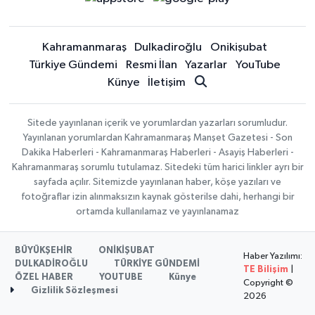
Kahramanmaraş
Dulkadiroğlu
Onikişubat
Türkiye Gündemi
Resmi İlan
Yazarlar
YouTube
Künye
İletişim
Sitede yayınlanan içerik ve yorumlardan yazarları sorumludur.
Yayınlanan yorumlardan Kahramanmaraş Manşet Gazetesi - Son
Dakika Haberleri - Kahramanmaraş Haberleri - Asayiş Haberleri -
Kahramanmaraş sorumlu tutulamaz. Sitedeki tüm harici linkler ayrı bir
sayfada açılır. Sitemizde yayınlanan haber, köşe yazıları ve
fotoğraflar izin alınmaksızın kaynak gösterilse dahi, herhangi bir
ortamda kullanılamaz ve yayınlanamaz
BÜYÜKŞEHİR
ONİKİŞUBAT
Haber Yazılımı:
DULKADİROĞLU
TÜRKİYE GÜNDEMİ
TE Bilişim
|
ÖZEL HABER
YOUTUBE
Künye
Copyright ©
Gizlilik Sözleşmesi
2026