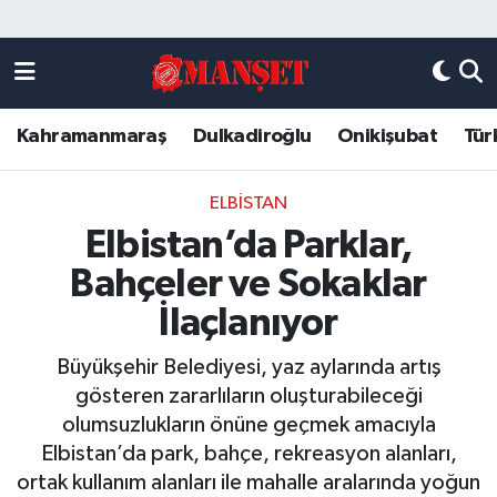
Künye
Kahramanmaraş Nöbetçi Eczaneler
Kahramanmaraş
Dulkadiroğlu
Onikişubat
Tür
DULKADİROĞLU
Kahramanmaraş Hava Durumu
KAHRAMANMARAŞ
Kahramanmaraş Trafik Yoğunluk Haritası
ELBISTAN
Elbistan’da Parklar,
ONİKİŞUBAT
Süper Lig Puan Durumu ve Fikstür
Bahçeler ve Sokaklar
ÖZEL HABER
Tüm Manşetler
İlaçlanıyor
Büyükşehir Belediyesi, yaz aylarında artış
Künye
Son Dakika Haberleri
gösteren zararlıların oluşturabileceği
olumsuzlukların önüne geçmek amacıyla
Haber Arşivi
Elbistan’da park, bahçe, rekreasyon alanları,
ortak kullanım alanları ile mahalle aralarında yoğun