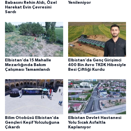
Babasını Rehin Aldı, Özel
Yenileniyor
Harekat Evin Çevresini
Sardı
Elbistan’da 15 Mahalle
Elbistan’da Genç Girişimci
Mezarlığında Bakım
400 Bin Avro TKDK Hibesiyle
Çalışması Tamamlandı
Besi Çiftliği Kurdu
Bilim Otobüsü Elbistan’da
Elbistan Devlet Hastanesi
Gençleri Keşif Yolculuğuna
Yolu Sıcak Asfaltla
Çıkardı
Kaplanıyor