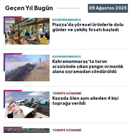
Geçen Yıl Bugün
09 Ağustos 2025
KAHRAMANMARAŞ
Piazza’da yöresel ürünlerle dolu
günler ve çekiliş fırsatı başladı
KAHRAMANMARAŞ
Kahramanmaraş'ta tarım
arazisinde çıkan yangın ormanlık
alana sıçramadan söndürüldü
TÜRKIYE GÜNDEMI
Kazada ölen aynı aileden 4 kişi
toprağa verildi
TÜRKIYE GÜNDEMI