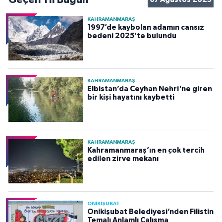
KAHRAMANMARAŞ
1997’de kaybolan adamın cansız
bedeni 2025’te bulundu
KAHRAMANMARAŞ
Elbistan’da Ceyhan Nehri'ne giren
bir kişi hayatını kaybetti
KAHRAMANMARAŞ
Kahramanmaraş’ın en çok tercih
edilen zirve mekanı
ONİKİŞUBAT
Onikişubat Belediyesi’nden Filistin
Temalı Anlamlı Çalışma