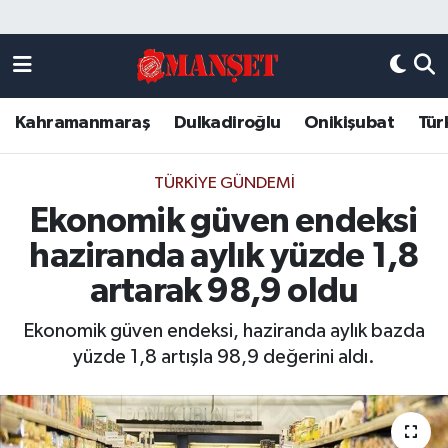
Künye
Kahramanmaraş Nöbetçi Eczaneler
Kahramanmaraş
Dulkadiroğlu
Onikişubat
Tür
DULKADİROĞLU
Kahramanmaraş Hava Durumu
KAHRAMANMARAŞ
Kahramanmaraş Trafik Yoğunluk Haritası
TÜRKIYE GÜNDEMI
Ekonomik güven endeksi
ONİKİŞUBAT
Süper Lig Puan Durumu ve Fikstür
haziranda aylık yüzde 1,8
ÖZEL HABER
Tüm Manşetler
artarak 98,9 oldu
Ekonomik güven endeksi, haziranda aylık bazda
Künye
Son Dakika Haberleri
yüzde 1,8 artışla 98,9 değerini aldı.
Haber Arşivi