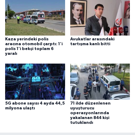
Kaza yerindeki polis
Avukatlar arasındaki
aracına otomobil çarptı: 1’i
tartışma kanlı bitti
polis 1’i bekçi toplam 6
yaralı
5G abone sayısı 4 ayda 44,5
71 ilde düzenlenen
milyona ulaştı
uyuşturucu
operasyonlarında
yakalanan 844 kişi
tutuklandı