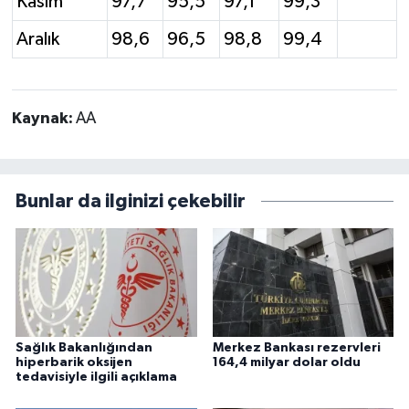
Kasım
97,7
95,5
97,1
99,3
Aralık
98,6
96,5
98,8
99,4
Kaynak:
AA
Bunlar da ilginizi çekebilir
Sağlık Bakanlığından
Merkez Bankası rezervleri
hiperbarik oksijen
164,4 milyar dolar oldu
tedavisiyle ilgili açıklama