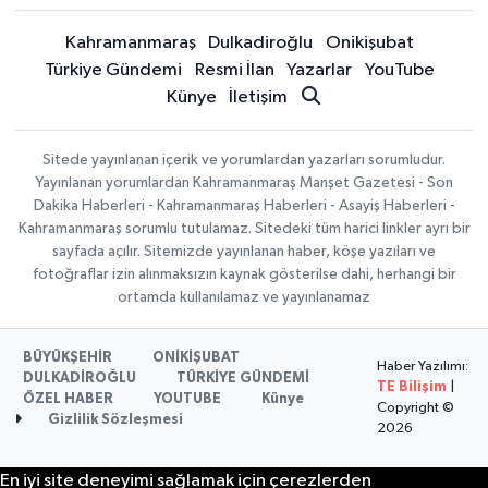
Kahramanmaraş
Dulkadiroğlu
Onikişubat
Türkiye Gündemi
Resmi İlan
Yazarlar
YouTube
Künye
İletişim
Sitede yayınlanan içerik ve yorumlardan yazarları sorumludur.
Yayınlanan yorumlardan Kahramanmaraş Manşet Gazetesi - Son
Dakika Haberleri - Kahramanmaraş Haberleri - Asayiş Haberleri -
Kahramanmaraş sorumlu tutulamaz. Sitedeki tüm harici linkler ayrı bir
sayfada açılır. Sitemizde yayınlanan haber, köşe yazıları ve
fotoğraflar izin alınmaksızın kaynak gösterilse dahi, herhangi bir
ortamda kullanılamaz ve yayınlanamaz
BÜYÜKŞEHİR
ONİKİŞUBAT
Haber Yazılımı:
DULKADİROĞLU
TÜRKİYE GÜNDEMİ
TE Bilişim
|
ÖZEL HABER
YOUTUBE
Künye
Copyright ©
Gizlilik Sözleşmesi
2026
En iyi site deneyimi sağlamak için çerezlerden