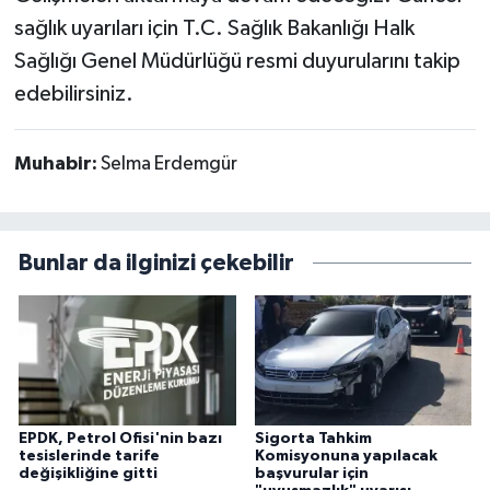
sağlık uyarıları için T.C. Sağlık Bakanlığı Halk
Sağlığı Genel Müdürlüğü resmi duyurularını takip
edebilirsiniz.
Muhabir:
Selma Erdemgür
Bunlar da ilginizi çekebilir
EPDK, Petrol Ofisi'nin bazı
Sigorta Tahkim
tesislerinde tarife
Komisyonuna yapılacak
değişikliğine gitti
başvurular için