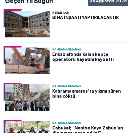
Geçen Yıl Bugün
08 Ağustos 2025
RESMİ İLAN
BİNA İNŞAATI YAPTIRILACAKTIR
KAHRAMANMARAŞ
Enkaz altında kalan kepçe
operatörü hayatını kaybetti
KAHRAMANMARAŞ
Kahramanmaraş'ta yıkımı süren
bina çöktü
KAHRAMANMARAŞ
Çabukel; “Nesibe Kaya Zabun’un