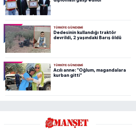
diploması gasp edildi”
TÜRKIYE GÜNDEMI
Dedesinin kullandığı traktör
devrildi, 2 yaşındaki Barış öldü
TÜRKIYE GÜNDEMI
Acılı anne: "Oğlum, magandalara
kurban gitti"