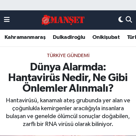
Künye
Kahramanmaraş Nöbetçi Eczaneler
Kahramanmaraş
Dulkadiroğlu
Onikişubat
Tür
DULKADİROĞLU
Kahramanmaraş Hava Durumu
KAHRAMANMARAŞ
Kahramanmaraş Trafik Yoğunluk Haritası
TÜRKIYE GÜNDEMI
Dünya Alarmda:
ONİKİŞUBAT
Süper Lig Puan Durumu ve Fikstür
Hantavirüs Nedir, Ne Gibi
ÖZEL HABER
Tüm Manşetler
Önlemler Alınmalı?
Hantavirüsü, kanamalı ateş grubunda yer alan ve
Künye
Son Dakika Haberleri
çoğunlukla kemirgenler aracılığıyla insanlara
bulaşan ve genelde ölümcül sonuçlar doğabilen,
Haber Arşivi
zarflı bir RNA virüsü olarak biliniyor.