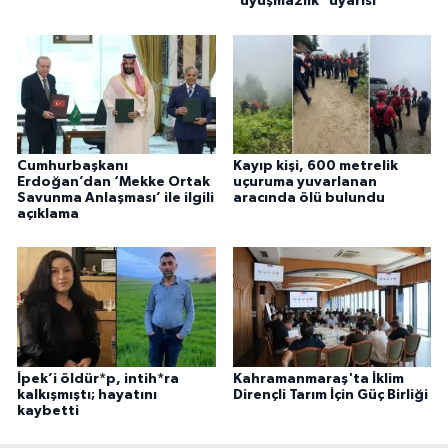
"uyuşmazlık" uyarısı
Cumhurbaşkanı
Kayıp kişi, 600 metrelik
Erdoğan’dan ‘Mekke Ortak
uçuruma yuvarlanan
Savunma Anlaşması’ ile ilgili
aracında ölü bulundu
açıklama
İpek’i öldür*p, intih*ra
Kahramanmaraş'ta İklim
kalkışmıştı; hayatını
Dirençli Tarım İçin Güç Birliği
kaybetti