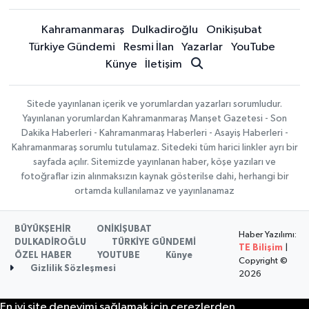
Kahramanmaraş
Dulkadiroğlu
Onikişubat
Türkiye Gündemi
Resmi İlan
Yazarlar
YouTube
Künye
İletişim
Sitede yayınlanan içerik ve yorumlardan yazarları sorumludur.
Yayınlanan yorumlardan Kahramanmaraş Manşet Gazetesi - Son
Dakika Haberleri - Kahramanmaraş Haberleri - Asayiş Haberleri -
Kahramanmaraş sorumlu tutulamaz. Sitedeki tüm harici linkler ayrı bir
sayfada açılır. Sitemizde yayınlanan haber, köşe yazıları ve
fotoğraflar izin alınmaksızın kaynak gösterilse dahi, herhangi bir
ortamda kullanılamaz ve yayınlanamaz
BÜYÜKŞEHİR
ONİKİŞUBAT
Haber Yazılımı:
DULKADİROĞLU
TÜRKİYE GÜNDEMİ
TE Bilişim
|
ÖZEL HABER
YOUTUBE
Künye
Copyright ©
Gizlilik Sözleşmesi
2026
En iyi site deneyimi sağlamak için çerezlerden