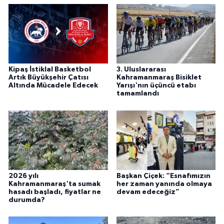
Kipaş İstiklal Basketbol
3. Uluslararası
Artık Büyükşehir Çatısı
Kahramanmaraş Bisiklet
Altında Mücadele Edecek
Yarışı'nın üçüncü etabı
tamamlandı
2026 yılı
Başkan Çiçek: “Esnafımızın
Kahramanmaraş'ta sumak
her zaman yanında olmaya
hasadı başladı, fiyatlar ne
devam edeceğiz”
durumda?