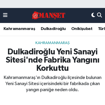
Künye
Kahramanmaraş Nöbetçi Eczaneler
Kahramanmaraş
Dulkadiroğlu
Onikişubat
Tür
DULKADİROĞLU
Kahramanmaraş Hava Durumu
KAHRAMANMARAŞ
Kahramanmaraş Trafik Yoğunluk Haritası
KAHRAMANMARAŞ
Dulkadiroğlu Yeni Sanayi
ONİKİŞUBAT
Süper Lig Puan Durumu ve Fikstür
Sitesi'nde Fabrika Yangını
ÖZEL HABER
Tüm Manşetler
Korkuttu
Kahramanmaraş'ın Dulkadiroğlu ilçesinde bulunan
Künye
Son Dakika Haberleri
Yeni Sanayi Sitesi içerisindeki bir fabrikada çıkan
yangın paniğe neden oldu.
Haber Arşivi