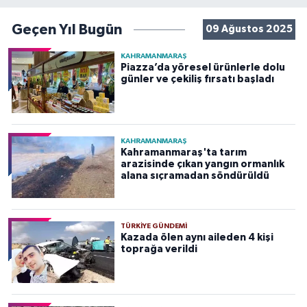
Geçen Yıl Bugün
09 Ağustos 2025
KAHRAMANMARAŞ
Piazza’da yöresel ürünlerle dolu
günler ve çekiliş fırsatı başladı
KAHRAMANMARAŞ
Kahramanmaraş'ta tarım
arazisinde çıkan yangın ormanlık
alana sıçramadan söndürüldü
TÜRKIYE GÜNDEMI
Kazada ölen aynı aileden 4 kişi
toprağa verildi