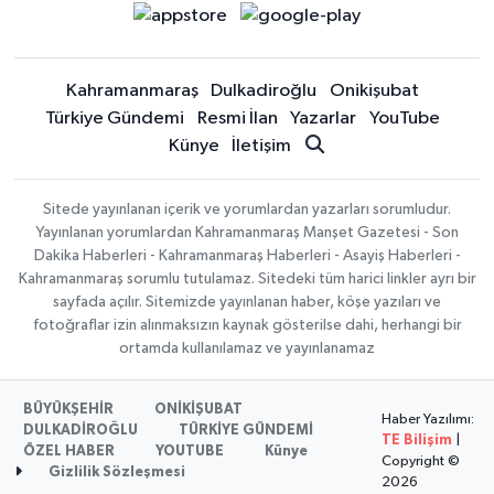
Kahramanmaraş
Dulkadiroğlu
Onikişubat
Türkiye Gündemi
Resmi İlan
Yazarlar
YouTube
Künye
İletişim
Sitede yayınlanan içerik ve yorumlardan yazarları sorumludur.
Yayınlanan yorumlardan Kahramanmaraş Manşet Gazetesi - Son
Dakika Haberleri - Kahramanmaraş Haberleri - Asayiş Haberleri -
Kahramanmaraş sorumlu tutulamaz. Sitedeki tüm harici linkler ayrı bir
sayfada açılır. Sitemizde yayınlanan haber, köşe yazıları ve
fotoğraflar izin alınmaksızın kaynak gösterilse dahi, herhangi bir
ortamda kullanılamaz ve yayınlanamaz
BÜYÜKŞEHİR
ONİKİŞUBAT
Haber Yazılımı:
DULKADİROĞLU
TÜRKİYE GÜNDEMİ
TE Bilişim
|
ÖZEL HABER
YOUTUBE
Künye
Copyright ©
Gizlilik Sözleşmesi
2026