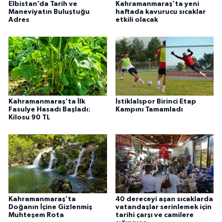
Elbistan’da Tarih ve
Kahramanmaraş’ta yeni
Maneviyatın Buluştuğu
haftada kavurucu sıcaklar
Adres
etkili olacak
Kahramanmaraş’ta İlk
İstiklalspor Birinci Etap
Fasulye Hasadı Başladı:
Kampını Tamamladı
Kilosu 90 TL
Kahramanmaraş’ta
40 dereceyi aşan sıcaklarda
Doğanın İçine Gizlenmiş
vatandaşlar serinlemek için
Muhteşem Rota
tarihi çarşı ve camilere