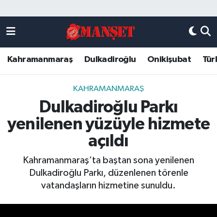
Künye
Kahramanmaraş Nöbetçi Eczaneler
Kahramanmaraş
Dulkadiroğlu
Onikişubat
Tür
DULKADİROĞLU
Kahramanmaraş Hava Durumu
KAHRAMANMARAŞ
Kahramanmaraş Trafik Yoğunluk Haritası
KAHRAMANMARAŞ
Dulkadiroğlu Parkı
ONİKİŞUBAT
Süper Lig Puan Durumu ve Fikstür
yenilenen yüzüyle hizmete
ÖZEL HABER
Tüm Manşetler
açıldı
Kahramanmaraş’ta baştan sona yenilenen
Künye
Son Dakika Haberleri
Dulkadiroğlu Parkı, düzenlenen törenle
vatandaşların hizmetine sunuldu.
Haber Arşivi