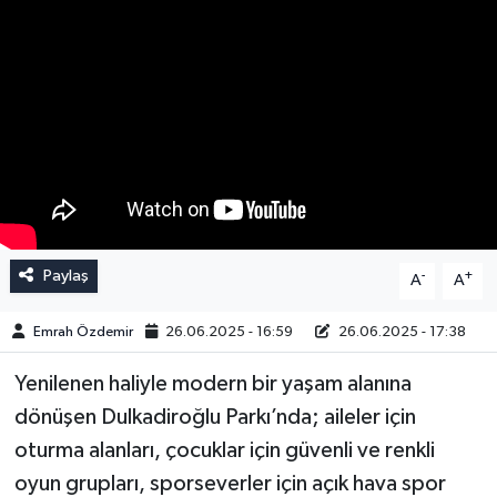
Paylaş
-
+
A
A
Emrah Özdemir
26.06.2025 - 16:59
26.06.2025 - 17:38
Yenilenen haliyle modern bir yaşam alanına
dönüşen Dulkadiroğlu Parkı’nda; aileler için
oturma alanları, çocuklar için güvenli ve renkli
oyun grupları, sporseverler için açık hava spor