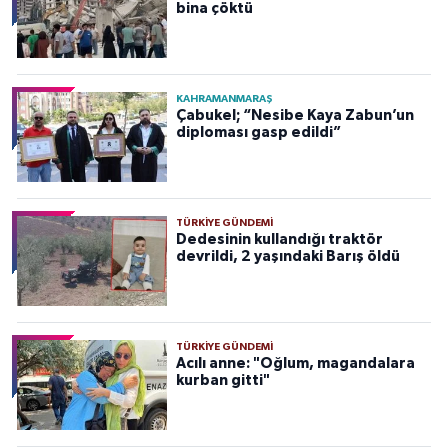
bina çöktü
KAHRAMANMARAŞ
Çabukel; “Nesibe Kaya Zabun’un
diploması gasp edildi”
TÜRKIYE GÜNDEMI
Dedesinin kullandığı traktör
devrildi, 2 yaşındaki Barış öldü
TÜRKIYE GÜNDEMI
Acılı anne: "Oğlum, magandalara
kurban gitti"