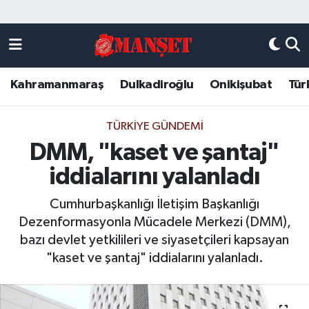
Künye
Kahramanmaraş Nöbetçi Eczaneler
Kahramanmaraş
Dulkadiroğlu
Onikişubat
Tür
DULKADİROĞLU
Kahramanmaraş Hava Durumu
KAHRAMANMARAŞ
Kahramanmaraş Trafik Yoğunluk Haritası
TÜRKIYE GÜNDEMI
DMM, "kaset ve şantaj"
ONİKİŞUBAT
Süper Lig Puan Durumu ve Fikstür
iddialarını yalanladı
ÖZEL HABER
Tüm Manşetler
Cumhurbaşkanlığı İletişim Başkanlığı
Dezenformasyonla Mücadele Merkezi (DMM),
Künye
Son Dakika Haberleri
bazı devlet yetkilileri ve siyasetçileri kapsayan
"kaset ve şantaj" iddialarını yalanladı.
Haber Arşivi