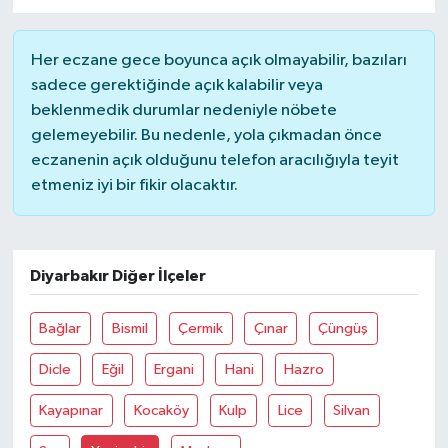
Her eczane gece boyunca açık olmayabilir, bazıları
sadece gerektiğinde açık kalabilir veya
beklenmedik durumlar nedeniyle nöbete
gelemeyebilir. Bu nedenle, yola çıkmadan önce
eczanenin açık olduğunu telefon aracılığıyla teyit
etmeniz iyi bir fikir olacaktır.
Diyarbakır Diğer İlçeler
Bağlar
Bismil
Çermik
Çınar
Çüngüş
Dicle
Eğil
Ergani
Hani
Hazro
Kayapınar
Kocaköy
Kulp
Lice
Silvan